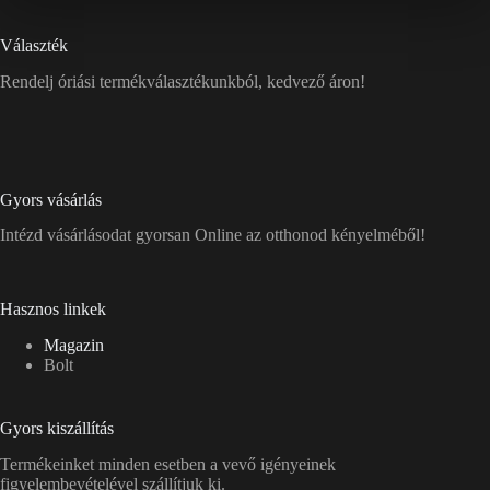
Választék
Rendelj óriási termékválasztékunkból, kedvező áron!
Gyors vásárlás
Intézd vásárlásodat gyorsan Online az otthonod kényelméből!
Hasznos linkek
Magazin
Bolt
Gyors kiszállítás
Termékeinket minden esetben a vevő igényeinek
figyelembevételével szállítjuk ki.