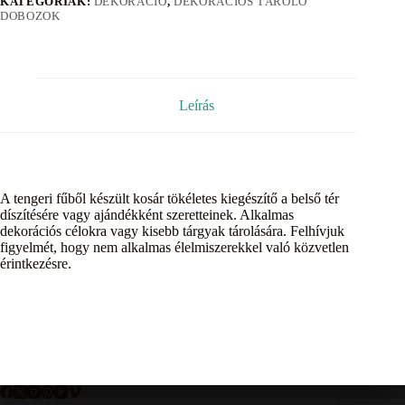
KATEGÓRIÁK:
DEKORÁCIÓ
,
DEKORÁCIÓS TÁROLÓ
DOBOZOK
Leírás
A tengeri fűből készült kosár tökéletes kiegészítő a belső tér
díszítésére vagy ajándékként szeretteinek. Alkalmas
dekorációs célokra vagy kisebb tárgyak tárolására. Felhívjuk
figyelmét, hogy nem alkalmas élelmiszerekkel való közvetlen
érintkezésre.