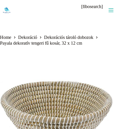
Skip
[fibosearch]
to
content
Home
Dekoráció
Dekorációs tároló dobozok
Payala dekoratív tengeri fű kosár, 32 x 12 cm