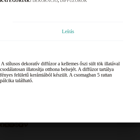
KATEGÓRIÁK:
DEKORÁCIÓ
,
DIFFÚZOROK
Leírás
A stílusos dekoratív diffúzor a kellemes őszi sült tök illatával
csodálatosan illatosítja otthona belsejét. A diffúzor tartálya
fényes felületű kerámiából készült. A csomagban 5 rattan
pálcika található.