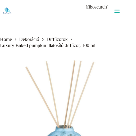
Skip
[fibosearch]
to
content
Home
Dekoráció
Diffúzorok
Luxury Baked pumpkin illatosító diffúzor, 100 ml