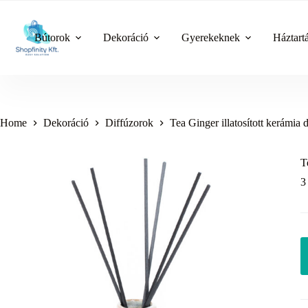
Skip
to
content
Bútorok
Dekoráció
Gyerekeknek
Háztart
Home
Dekoráció
Diffúzorok
Tea Ginger illatosított kerámia 
T
3