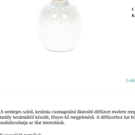
C
K
Leír
A semleges színű, kerámia csomagolású illatosító diffúzort modern megjel
tartály kerámiából készült, fényes kő megjelenésű. A diffúzorhoz hat fe
szabályozhatja az illat intenzitását.