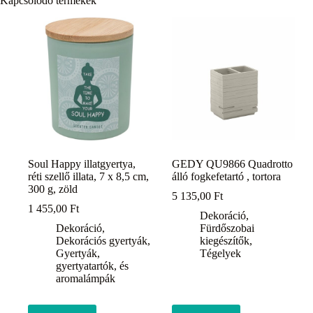
Kapcsolódó termékek
Soul Happy illatgyertya,
GEDY QU9866 Quadrotto
réti szellő illata, 7 x 8,5 cm,
álló fogkefetartó , tortora
300 g, zöld
5 135,00
Ft
1 455,00
Ft
Dekoráció
,
Dekoráció
,
Fürdőszobai
Dekorációs gyertyák
,
kiegészítők
,
Gyertyák,
Tégelyek
gyertyatartók, és
aromalámpák