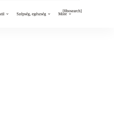
[fibosearch]
til
Szépség, egészség
More