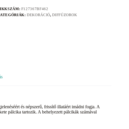
IKKSZÁM:
F127367BF462
ATEGÓRIÁK:
DEKORÁCIÓ
,
DIFFÚZOROK
ás
enéséért és népszerű, frissítő illatáért imádni fogja. A
kete pálcika tartozik. A behelyezett pálcikák számával