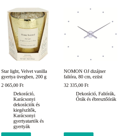
Star light, Velvet vanilla
NOMON OJ dizájner
gyertya üvegben, 200 g
falióra, 80 cm, ezüst
2 065,00
Ft
32 335,00
Ft
Dekoráció
,
Dekoráció
,
Faliórák
,
Karácsonyi
Órák és ébresztőórák
dekorációk és
kiegészítők
,
Karácsonyi
gyertyatartók és
gyertyák