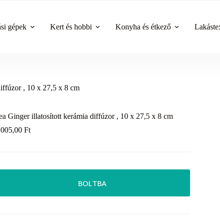
ási gépek
Kert és hobbi
Konyha és étkező
Lakástex
diffúzor , 10 x 27,5 x 8 cm
ea Ginger illatosított kerámia diffúzor , 10 x 27,5 x 8 cm
 005,00
Ft
BOLTBA