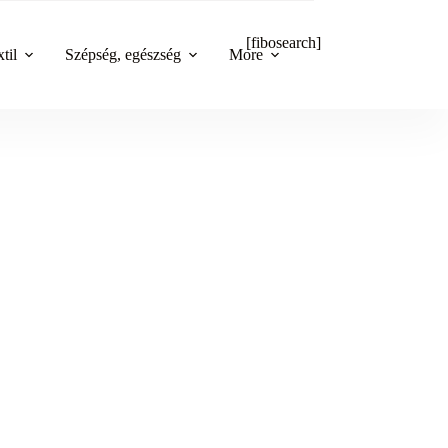
[fibosearch]
til
Szépség, egészség
More