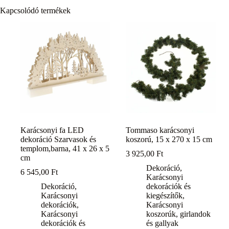
Kapcsolódó termékek
Karácsonyi fa LED
Tommaso karácsonyi
dekoráció Szarvasok és
koszorú, 15 x 270 x 15 cm
templom,barna, 41 x 26 x 5
3 925,00
Ft
cm
Dekoráció
,
6 545,00
Ft
Karácsonyi
Dekoráció
,
dekorációk és
Karácsonyi
kiegészítők
,
dekorációk
,
Karácsonyi
Karácsonyi
koszorúk, girlandok
dekorációk és
és gallyak