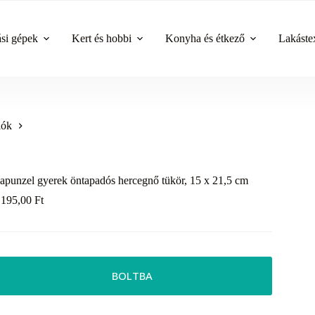
ási gépek
Kert és hobbi
Konyha és étkező
Lakástex
iók
apunzel gyerek öntapadós hercegnő tükör, 15 x 21,5 cm
 195,00
Ft
BOLTBA