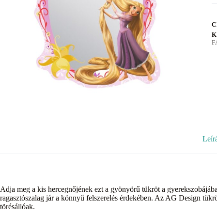
C
K
F
Leír
Adja meg a kis hercegnőjének ezt a gyönyörű tükröt a gyerekszobájába
ragasztószalag jár a könnyű felszerelés érdekében. Az AG Design tükr
törésállóak.