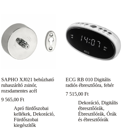
SAPHO XJ021 behúzható
ECG RB 010 Digitális
ruhaszárító zsinór,
radiós ébresztőóra, fehér
rozsdamentes acél
7 515,00
Ft
9 565,00
Ft
Dekoráció
,
Digitális
Apró fürdőszobai
ébresztőórák
,
kellékek
,
Dekoráció
,
Ébresztőórák
,
Órák
Fürdőszobai
és ébresztőórák
kiegészítők