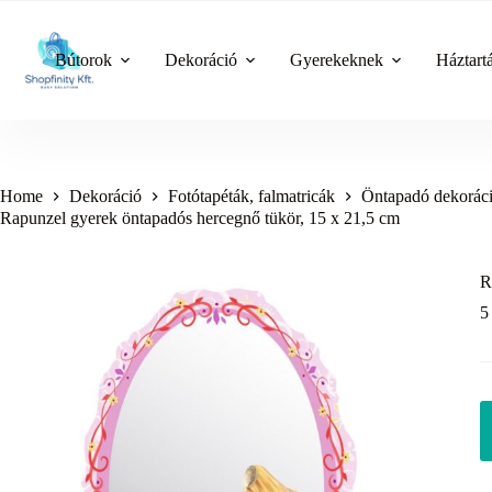
Skip
to
content
Bútorok
Dekoráció
Gyerekeknek
Háztart
Home
Dekoráció
Fotótapéták, falmatricák
Öntapadó dekorác
Rapunzel gyerek öntapadós hercegnő tükör, 15 x 21,5 cm
R
5