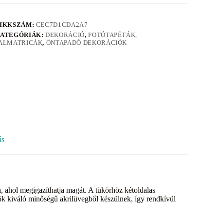
IKKSZÁM:
CEC7D1CDA2A7
ATEGÓRIÁK:
DEKORÁCIÓ
,
FOTÓTAPÉTÁK,
ALMATRICÁK
,
ÖNTAPADÓ DEKORÁCIÓK
ás
, ahol megigazíthatja magát. A tükörhöz kétoldalas
ök kiváló minőségű akrilüvegből készülnek, így rendkívül