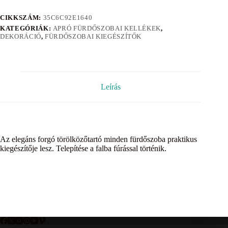
CIKKSZÁM:
35C6C92E1640
KATEGÓRIÁK:
APRÓ FÜRDŐSZOBAI KELLÉKEK
,
DEKORÁCIÓ
,
FÜRDŐSZOBAI KIEGÉSZÍTŐK
Leírás
Az elegáns forgó törölközőtartó minden fürdőszoba praktikus
kiegészítője lesz. Telepítése a falba fúrással történik.