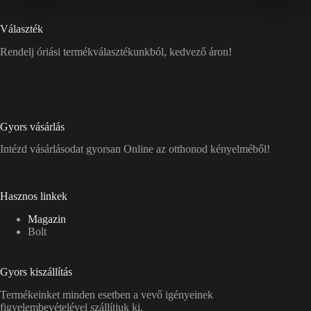
Választék
Rendelj óriási termékválasztékunkból, kedvező áron!
Gyors vásárlás
Intézd vásárlásodat gyorsan Online az otthonod kényelméből!
Hasznos linkek
Magazin
Bolt
Gyors kiszállítás
Termékeinket minden esetben a vevő igényeinek
figyelembevételével szállítjuk ki.