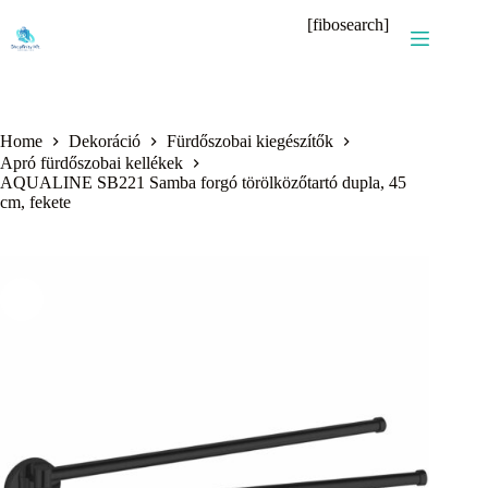
Skip
[fibosearch]
to
content
Home
Dekoráció
Fürdőszobai kiegészítők
Apró fürdőszobai kellékek
AQUALINE SB221 Samba forgó törölközőtartó dupla, 45
cm, fekete