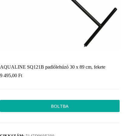
AQUALINE SQ121B padlólehúzó 30 x 89 cm, fekete
9 495,00
Ft
BOLTBA
CIKKSZÁM:
5147D960E290