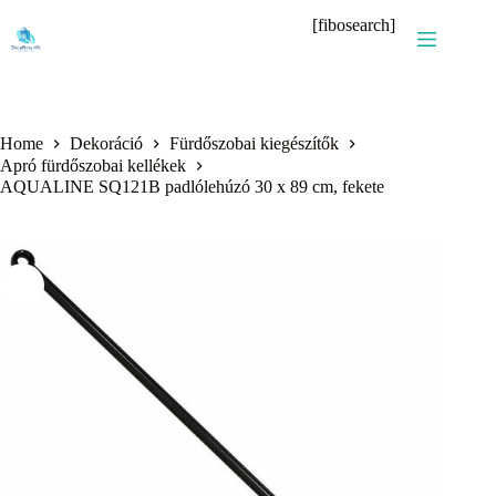
Skip
[fibosearch]
to
content
Home
Dekoráció
Fürdőszobai kiegészítők
Apró fürdőszobai kellékek
AQUALINE SQ121B padlólehúzó 30 x 89 cm, fekete