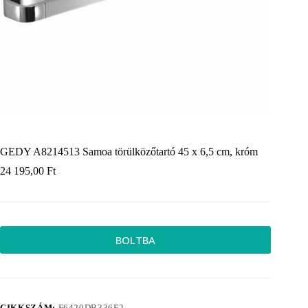
GEDY A8214513 Samoa törülközőtartó 45 x 6,5 cm, króm
24 195,00
Ft
BOLTBA
CIKKSZÁM:
F6420DB336F2