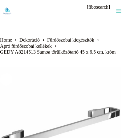
Skip
[fibosearch]
to
content
Home
Dekoráció
Fürdőszobai kiegészítők
Apró fürdőszobai kellékek
GEDY A8214513 Samoa törülközőtartó 45 x 6,5 cm, króm