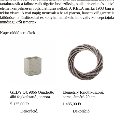
tartalmazzák a falhoz való rögzítéshez szükséges alkatrészeket és a k
elemet kényelmesen rögzíthet fúrás nélkül. A KELA márka 1903-ban al
tekint vissza. A mai napig nemcsak a hazai piacon, hanem világszerte is
különösen a fürdőszobai és konyhai termékek, innovatív koncepciójukr
minőségükről ismertek.
Kapcsolódó termékek
GEDY QU9866 Quadrotto
Elemetary fonott koszorú,
álló fogkefetartó , tortora
barna, átmérő 20 cm
5 135,00
Ft
1 485,00
Ft
Dekoráció
,
Dekoráció
,