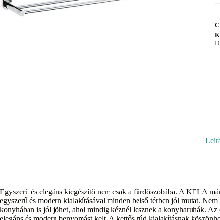
C
K
D
Leír
Egyszerű és elegáns kiegészítő nem csak a fürdőszobába. A KELA már
egyszerű és modern kialakításával minden belső térben jól mutat. Nem 
konyhában is jól jöhet, ahol mindig kéznél lesznek a konyharuhák. Az e
elegáns és modern benyomást kelt. A kettős rúd kialakításnak köszönh