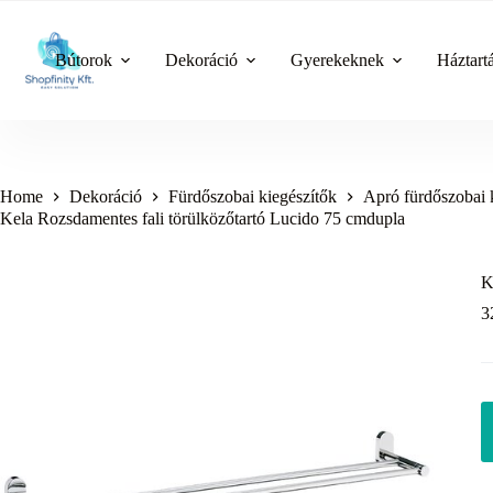
Skip
to
content
Bútorok
Dekoráció
Gyerekeknek
Háztart
Home
Dekoráció
Fürdőszobai kiegészítők
Apró fürdőszobai 
Kela Rozsdamentes fali törülközőtartó Lucido 75 cmdupla
K
3