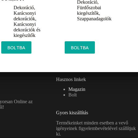
Dekoráció
,
Dekoráció
,
Fürdőszobai
Karácsonyi
kiegészítők
,
dekorációk
,
Szappanadagolók
Karácsonyi
dekorációk és
kiegészítők
BOLTBA
BOLTBA
Hasznos linkek
Magazin
Bolt
gyorsan Online az
l!
Gyors kiszállítás
Termékeinket minden esetben a vevő
igényeinek figyelembevételével szállítjuk
ki.