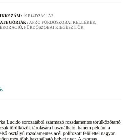
IKKSZÁM:
19F14D2A91A2
ATEGÓRIÁK:
APRÓ FÜRDŐSZOBAI KELLÉKEK
,
EKORÁCIÓ
,
FÜRDŐSZOBAI KIEGÉSZÍTŐK
ás
ka Lucido sorozatából származó rozsdamentes törülközőtartó
csak törülközők tárolására használható, hanem például a
lső osztályú rozsdamentes acél polírozott felülettel nagyon
etően még több használható helyet nyer. A csomag