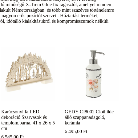
iváló minőségű X-Trem Glue fix ragasztót, amellyel minden
akult Németországban, és több mint százéves történelemre
 nagyon erős pozíciót szerzett. Háztartási termékei,
ól, időtálló kialakításukról és kompromisszumok nélküli
Karácsonyi fa LED
GEDY CI8002 Clothilde
dekoráció Szarvasok és
álló szappanadagoló,
templom,barna, 41 x 26 x 5
kerámia
cm
6 495,00
Ft
6 545,00
Ft