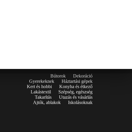
Bútorok
Dekoráció
Gyerekeknek
Háztartási gépek
Kert és hobbi
Konyha és étkező
Lakástextil
Szépség, egészség
Takarítás
Utazás és vásárlás
Ajtók, ablakok
Iskolásoknak