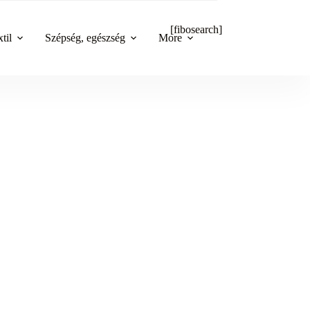
[fibosearch]
til
Szépség, egészség
More