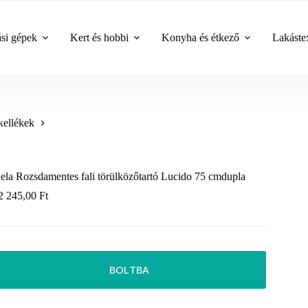
ási gépek
Kert és hobbi
Konyha és étkező
Lakástex
kellékek
ela Rozsdamentes fali törülközőtartó Lucido 75 cmdupla
2 245,00
Ft
BOLTBA