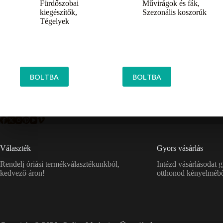
Fürdőszobai
Művirágok és fák
,
kiegészítők
,
Szezonális koszorúk
Tégelyek
BOLTBA
BOLTBA
Választék
Gyors vásárlás
Rendelj óriási termékválasztékunkból,
Intézd vásárlásodat 
kedvező áron!
otthonod kényelmébő