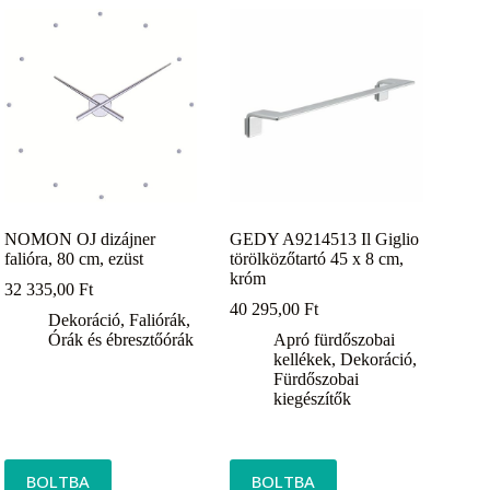
NOMON OJ dizájner
GEDY A9214513 Il Giglio
falióra, 80 cm, ezüst
törölközőtartó 45 x 8 cm,
króm
32 335,00
Ft
40 295,00
Ft
Dekoráció
,
Faliórák
,
Órák és ébresztőórák
Apró fürdőszobai
kellékek
,
Dekoráció
,
Fürdőszobai
kiegészítők
BOLTBA
BOLTBA