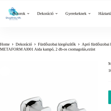
Skip
to
content
Bútorok
Dekoráció
Gyerekeknek
Háztart
Home
Dekoráció
Fürdőszobai kiegészítők
Apró fürdőszobai 
METAFORM AI001 Aida kampó, 2 db-os csomagolás,ezüst
M
1