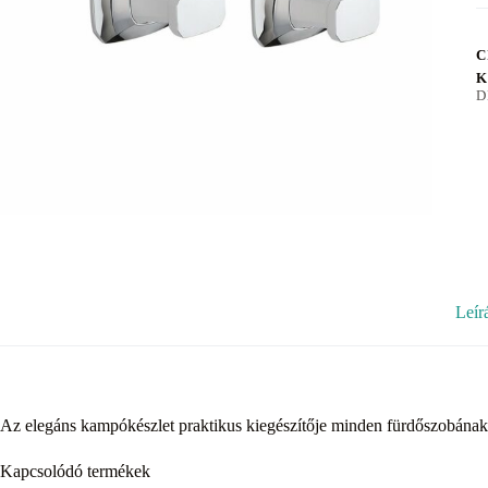
C
K
D
Leír
Az elegáns kampókészlet praktikus kiegészítője minden fürdőszobának. 
Kapcsolódó termékek