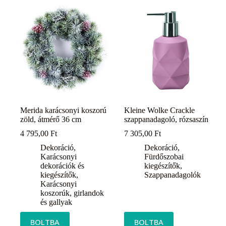
Merida karácsonyi koszorú
Kleine Wolke Crackle
zöld, átmérő 36 cm
szappanadagoló, rózsaszín
4 795,00
Ft
7 305,00
Ft
Dekoráció
,
Dekoráció
,
Karácsonyi
Fürdőszobai
dekorációk és
kiegészítők
,
kiegészítők
,
Szappanadagolók
Karácsonyi
koszorúk, girlandok
és gallyak
BOLTBA
BOLTBA