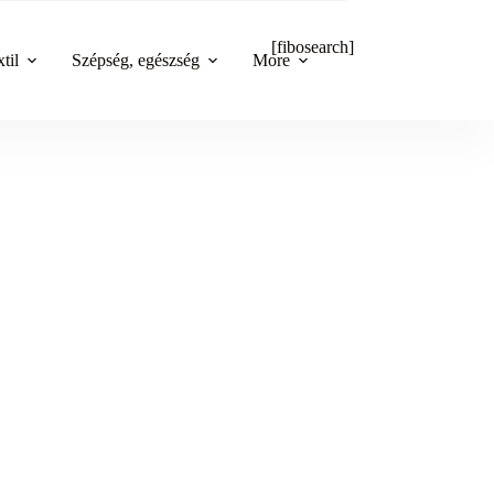
[fibosearch]
til
Szépség, egészség
More