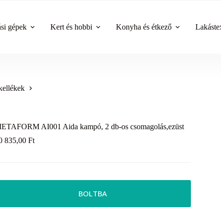
ási gépek
Kert és hobbi
Konyha és étkező
Lakástex
kellékek
ETAFORM AI001 Aida kampó, 2 db-os csomagolás,ezüst
0 835,00
Ft
BOLTBA