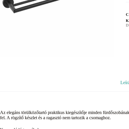
C
K
D
Leír
Az elegáns törülközőtartó praktikus kiegészítője minden fürdőszobának.
fel. A rögzítő készlet és a ragasztó nem tartozik a csomaghoz.