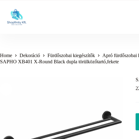
Skip
to
content
Home
Dekoráció
Fürdőszobai kiegészítők
Apró fürdőszobai 
SAPHO XB401 X-Round Black dupla törülközőtartó,fekete
S
2