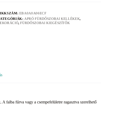
IKKSZÁM:
EBA0A0A06ECF
ATEGÓRIÁK:
APRÓ FÜRDŐSZOBAI KELLÉKEK
,
EKORÁCIÓ
,
FÜRDŐSZOBAI KIEGÉSZÍTŐK
ás
 A falba fúrva vagy a csempefelületre ragasztva szerelhető