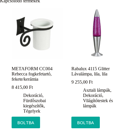
Kapcsolódó termékek
METAFORM CC004
Rabalux 4115 Glitter
Rebecca fogkefetartó,
Lávalámpa, lila, lila
fekete/kerámia
9 255,00
Ft
8 415,00
Ft
Asztali lámpák
,
Dekoráció
,
Dekoráció
,
Fürdőszobai
Világítótestek és
kiegészítők
,
lámpák
Tégelyek
BOLTBA
BOLTBA