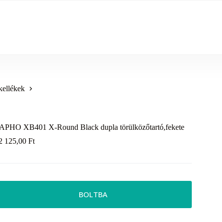
kellékek
APHO XB401 X-Round Black dupla törülközőtartó,fekete
2 125,00
Ft
BOLTBA