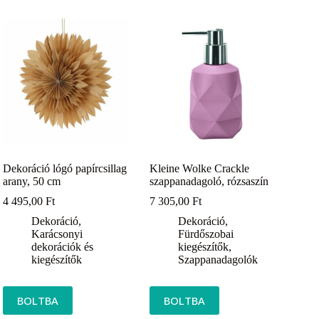
Dekoráció lógó papírcsillag
Kleine Wolke Crackle
arany, 50 cm
szappanadagoló, rózsaszín
4 495,00
Ft
7 305,00
Ft
Dekoráció
,
Dekoráció
,
Karácsonyi
Fürdőszobai
dekorációk és
kiegészítők
,
kiegészítők
Szappanadagolók
BOLTBA
BOLTBA