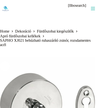
Skip
[fibosearch]
to
content
Home
Dekoráció
Fürdőszobai kiegészítők
Apró fürdőszobai kellékek
SAPHO XJ021 behúzható ruhaszárító zsinór, rozsdamentes
acél