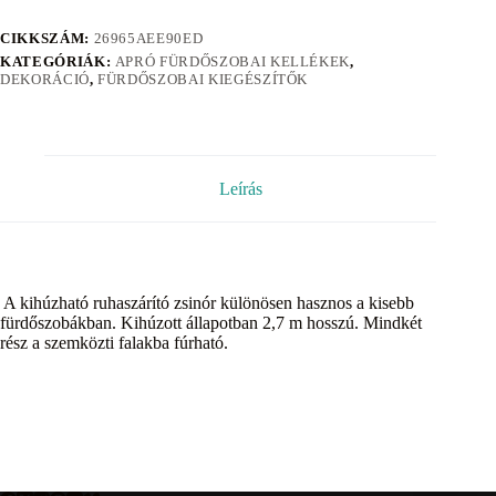
CIKKSZÁM:
26965AEE90ED
KATEGÓRIÁK:
APRÓ FÜRDŐSZOBAI KELLÉKEK
,
DEKORÁCIÓ
,
FÜRDŐSZOBAI KIEGÉSZÍTŐK
Leírás
A kihúzható ruhaszárító zsinór különösen hasznos a kisebb
fürdőszobákban. Kihúzott állapotban 2,7 m hosszú. Mindkét
rész a szemközti falakba fúrható.