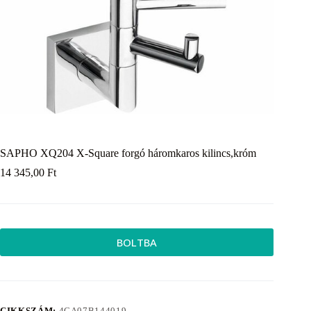
SAPHO XQ204 X-Square forgó háromkaros kilincs,króm
14 345,00
Ft
BOLTBA
CIKKSZÁM:
4CA07B144019