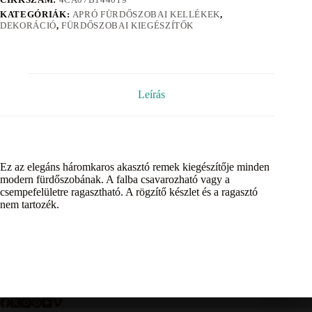
KATEGÓRIÁK:
APRÓ FÜRDŐSZOBAI KELLÉKEK
,
DEKORÁCIÓ
,
FÜRDŐSZOBAI KIEGÉSZÍTŐK
Leírás
Ez az elegáns háromkaros akasztó remek kiegészítője minden
modern fürdőszobának. A falba csavarozható vagy a
csempefelületre ragasztható. A rögzítő készlet és a ragasztó
nem tartozék.