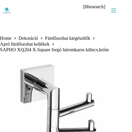
Skip
[fibosearch]
to
content
Home
Dekoráció
Fürdőszobai kiegészítők
Apró fürdőszobai kellékek
SAPHO XQ204 X-Square forgó háromkaros kilincs,króm