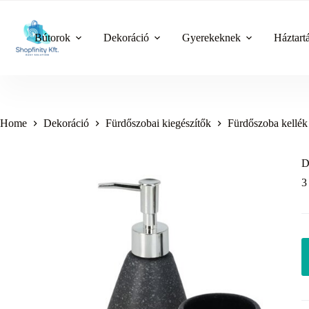
Skip
to
content
Bútorok
Dekoráció
Gyerekeknek
Háztart
Home
Dekoráció
Fürdőszobai kiegészítők
Fürdőszoba kellék 
D
3