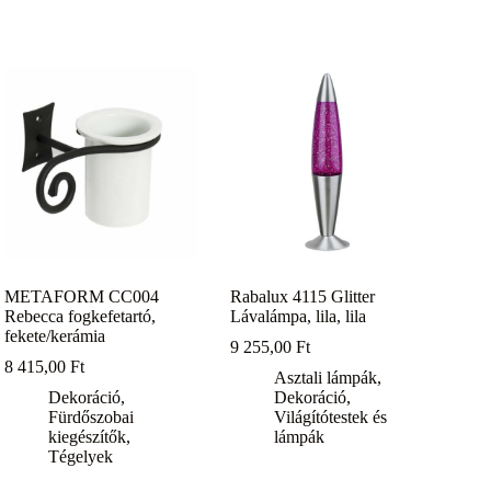
METAFORM CC004
Rabalux 4115 Glitter
Rebecca fogkefetartó,
Lávalámpa, lila, lila
fekete/kerámia
9 255,00
Ft
8 415,00
Ft
Asztali lámpák
,
Dekoráció
,
Dekoráció
,
Fürdőszobai
Világítótestek és
kiegészítők
,
lámpák
Tégelyek