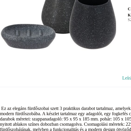
C
K
S
Leír
Ez az elegáns fürdőszobai szett 3 praktikus darabot tartalmaz, amelyek
modern fürdőszobába. A készlet tartalmaz egy adagolót, egy fogkefés c
darabok méretei: szappanadagoló: 95 x 95 x 185 mm. pohár: 105 x 105
nyitott ablakos színes dobozban csomagolva. Csomagolási méretek: 225 
fürdőszobájának, melyben a funkcionalitás és a modern design ötvöződ