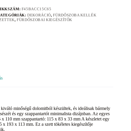
IKKSZÁM:
F45BACC15C65
ATEGÓRIÁK:
DEKORÁCIÓ
,
FÜRDŐSZOBA KELLÉK
ZETTEK
,
FÜRDŐSZOBAI KIEGÉSZÍTŐK
ás
 kiváló minőségű dolomitból készültek, és ideálisak bármely
sészét és egy szappantartót minimalista dizájnban. Az egyes
 x 110 mm szappantartó: 115 x 83 x 33 mm A készletet egy
x 193 x 113 mm. Ez a szett tökéletes kiegészítője
ik.