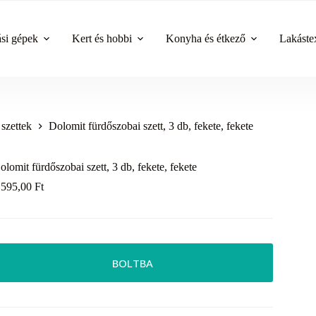
ási gépek
Kert és hobbi
Konyha és étkező
Lakástex
szettek
Dolomit fürdőszobai szett, 3 db, fekete, fekete
olomit fürdőszobai szett, 3 db, fekete, fekete
 595,00
Ft
BOLTBA