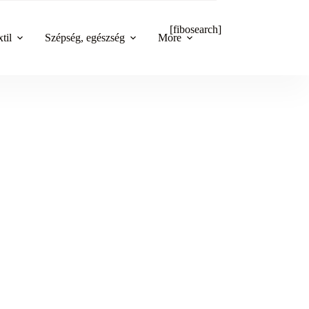
[fibosearch]
til
Szépség, egészség
More