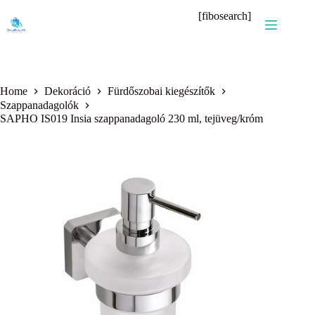
Skip
[fibosearch]
to
content
Home
Dekoráció
Fürdőszobai kiegészítők
Szappanadagolók
SAPHO IS019 Insia szappanadagoló 230 ml, tejüveg/króm