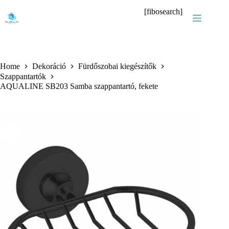
Skip
[fibosearch]
to
content
Home
Dekoráció
Fürdőszobai kiegészítők
Szappantartók
AQUALINE SB203 Samba szappantartó, fekete