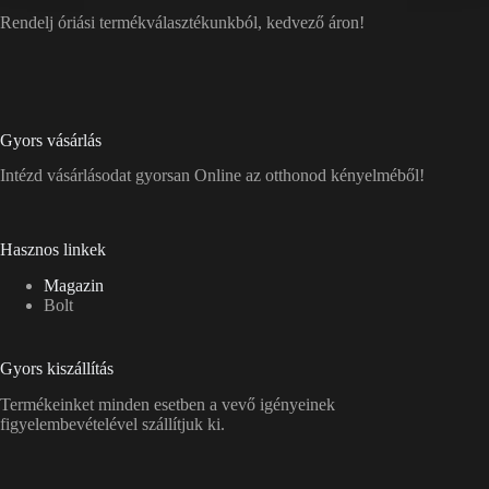
Rendelj óriási termékválasztékunkból, kedvező áron!
Gyors vásárlás
Intézd vásárlásodat gyorsan Online az otthonod kényelméből!
Hasznos linkek
Magazin
Bolt
Gyors kiszállítás
Termékeinket minden esetben a vevő igényeinek
figyelembevételével szállítjuk ki.