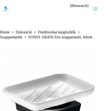
Skip
[fibosearch]
to
content
Home
Dekoráció
Fürdőszobai kiegészítők
Szappantartók
SONIA 166459 Zen szappantartó, fekete