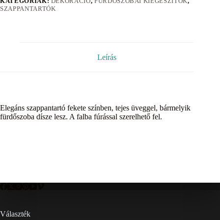
KATEGÓRIÁK:
DEKORÁCIÓ
,
FÜRDŐSZOBAI KIEGÉSZÍTŐK
,
SZAPPANTARTÓK
Leírás
Elegáns szappantartó fekete színben, tejes üveggel, bármelyik
fürdőszoba dísze lesz. A falba fúrással szerelhető fel.
Választék