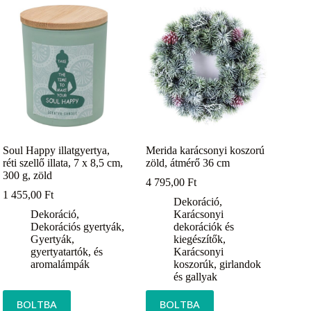
Soul Happy illatgyertya,
Merida karácsonyi koszorú
réti szellő illata, 7 x 8,5 cm,
zöld, átmérő 36 cm
300 g, zöld
4 795,00
Ft
1 455,00
Ft
Dekoráció
,
Dekoráció
,
Karácsonyi
Dekorációs gyertyák
,
dekorációk és
Gyertyák,
kiegészítők
,
gyertyatartók, és
Karácsonyi
aromalámpák
koszorúk, girlandok
és gallyak
BOLTBA
BOLTBA