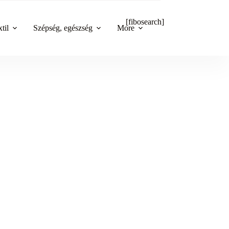
[fibosearch]
til
Szépség, egészség
More