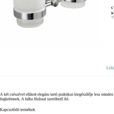
C
K
T
Leír
A két csészével ellátott elegáns tartó praktikus kiegészítője lesz mind
fogkrémnek. A falba fúrással szerelhető fel.
Kapcsolódó termékek