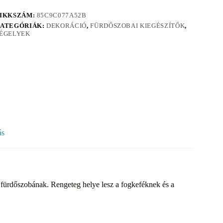
IKKSZÁM:
85C9C077A52B
ATEGÓRIÁK:
DEKORÁCIÓ
,
FÜRDŐSZOBAI KIEGÉSZÍTŐK
,
ÉGELYEK
ás
en fürdőszobának. Rengeteg helye lesz a fogkeféknek és a