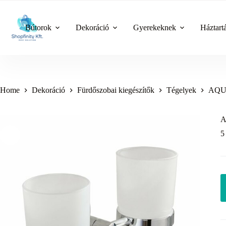
Skip
to
content
Bútorok
Dekoráció
Gyerekeknek
Háztart
Home
Dekoráció
Fürdőszobai kiegészítők
Tégelyek
AQUA
A
5