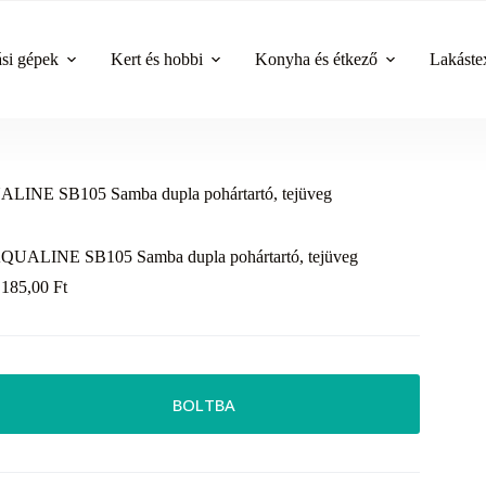
ási gépek
Kert és hobbi
Konyha és étkező
Lakástex
LINE SB105 Samba dupla pohártartó, tejüveg
QUALINE SB105 Samba dupla pohártartó, tejüveg
 185,00
Ft
BOLTBA