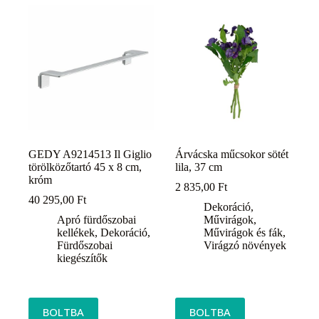
GEDY A9214513 Il Giglio
Árvácska műcsokor sötét
törölközőtartó 45 x 8 cm,
lila, 37 cm
króm
2 835,00
Ft
40 295,00
Ft
Dekoráció
,
Apró fürdőszobai
Művirágok
,
kellékek
,
Dekoráció
,
Művirágok és fák
,
Fürdőszobai
Virágzó növények
kiegészítők
BOLTBA
BOLTBA