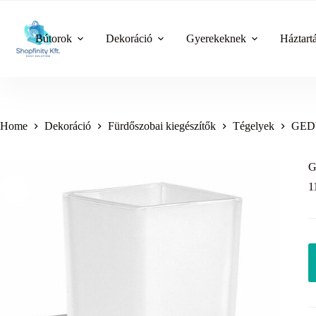
Skip
to
content
Bútorok
Dekoráció
Gyerekeknek
Háztart
Home
Dekoráció
Fürdőszobai kiegészítők
Tégelyek
GEDY 
G
1