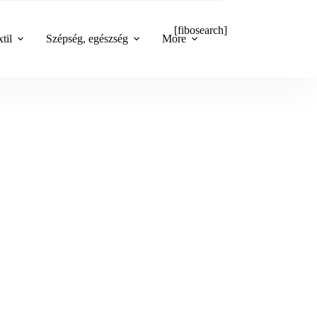
[fibosearch]
til
Szépség, egészség
More