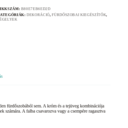
IKKSZÁM:
B80E7EB6ED2D
ATEGÓRIÁK:
DEKORÁCIÓ
,
FÜRDŐSZOBAI KIEGÉSZÍTŐK
,
ÉGELYEK
ás
tlen fürdőszobából sem. A króm és a tejüveg kombinációja
etek számára. A falba csavarozva vagy a csempére ragasztva