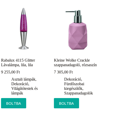
Rabalux 4115 Glitter
Kleine Wolke Crackle
Lávalámpa, lila, lila
szappanadagoló, rózsaszín
9 255,00
Ft
7 305,00
Ft
Asztali lámpák
,
Dekoráció
,
Dekoráció
,
Fürdőszobai
Világítótestek és
kiegészítők
,
lámpák
Szappanadagolók
BOLTBA
BOLTBA