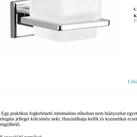
C
K
T
Leír
Egy praktikus fogkefetartó minimalista stílusban nem hiányozhat egye
elegáns jelleget kölcsönöz neki. Használhatja kefék és kozmetikai ecs
rögzíthető.