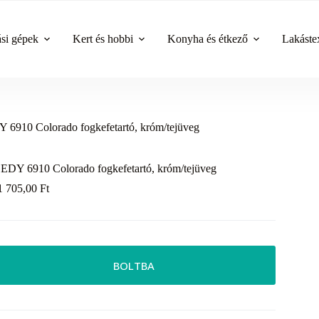
ási gépek
Kert és hobbi
Konyha és étkező
Lakástex
6910 Colorado fogkefetartó, króm/tejüveg
EDY 6910 Colorado fogkefetartó, króm/tejüveg
1 705,00
Ft
BOLTBA