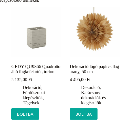
Kapcsolódó termékek
GEDY QU9866 Quadrotto
Dekoráció lógó papírcsillag
álló fogkefetartó , tortora
arany, 50 cm
5 135,00
Ft
4 495,00
Ft
Dekoráció
,
Dekoráció
,
Fürdőszobai
Karácsonyi
kiegészítők
,
dekorációk és
Tégelyek
kiegészítők
BOLTBA
BOLTBA