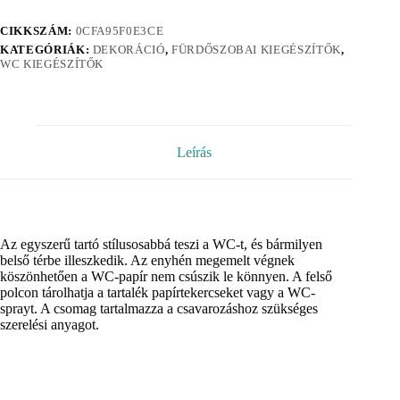
CIKKSZÁM:
0CFA95F0E3CE
KATEGÓRIÁK:
DEKORÁCIÓ
,
FÜRDŐSZOBAI KIEGÉSZÍTŐK
,
WC KIEGÉSZÍTŐK
Leírás
Az egyszerű tartó stílusosabbá teszi a WC-t, és bármilyen
belső térbe illeszkedik. Az enyhén megemelt végnek
köszönhetően a WC-papír nem csúszik le könnyen. A felső
polcon tárolhatja a tartalék papírtekercseket vagy a WC-
sprayt. A csomag tartalmazza a csavarozáshoz szükséges
szerelési anyagot.