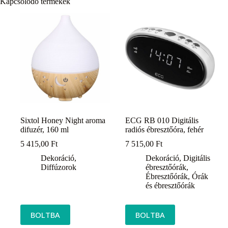
Kapcsolódó termékek
Sixtol Honey Night aroma
ECG RB 010 Digitális
difuzér, 160 ml
radiós ébresztőóra, fehér
5 415,00
Ft
7 515,00
Ft
Dekoráció
,
Dekoráció
,
Digitális
Diffúzorok
ébresztőórák
,
Ébresztőórák
,
Órák
és ébresztőórák
BOLTBA
BOLTBA