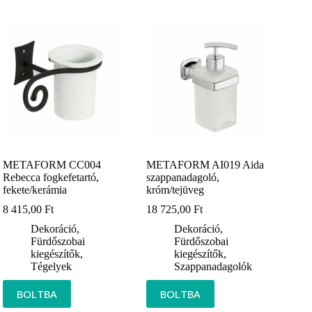
METAFORM CC004
METAFORM AI019 Aida
Rebecca fogkefetartó,
szappanadagoló,
fekete/kerámia
króm/tejüveg
8 415,00
Ft
18 725,00
Ft
Dekoráció
,
Dekoráció
,
Fürdőszobai
Fürdőszobai
kiegészítők
,
kiegészítők
,
Tégelyek
Szappanadagolók
BOLTBA
BOLTBA