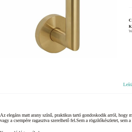
C
K
W
Leír
Az elegáns matt arany színű, praktikus tartó gondoskodik arról, hogy 
vagy a csempére ragasztva szerelhető fel.Sem a rögzítőkészletet, sem a