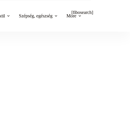
[fibosearch]
til
Szépség, egészség
More