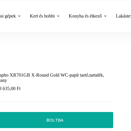
ási gépek
Kert és hobbi
Konyha és étkező
Lakástex
apho XR701GB X-Round Gold WC-papír tartó,tartalék,
rany
3 635,00
Ft
BOLTBA