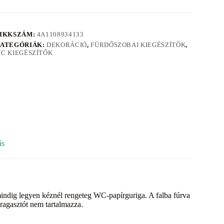
IKKSZÁM:
4A1108934133
ATEGÓRIÁK:
DEKORÁCIÓ
,
FÜRDŐSZOBAI KIEGÉSZÍTŐK
,
C KIEGÉSZÍTŐK
ás
mindig legyen kéznél rengeteg WC-papírguriga. A falba fúrva
 ragasztót nem tartalmazza.