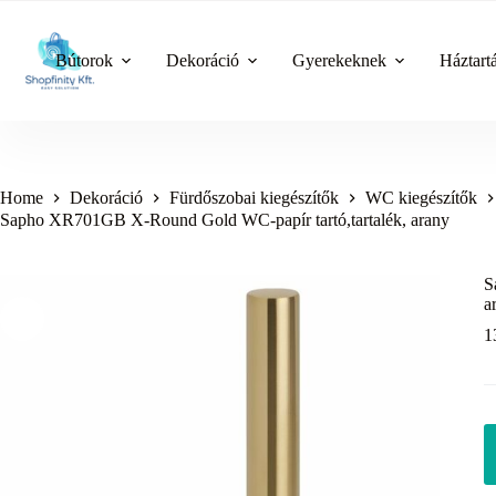
Skip
to
content
Bútorok
Dekoráció
Gyerekeknek
Háztart
Home
Dekoráció
Fürdőszobai kiegészítők
WC kiegészítők
Sapho XR701GB X-Round Gold WC-papír tartó,tartalék, arany
S
a
1