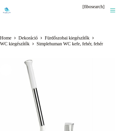
Skip
[fibosearch]
to
content
Home
Dekoráció
Fürdőszobai kiegészítők
WC kiegészítők
Simplehuman WC kefe, fehér, fehér