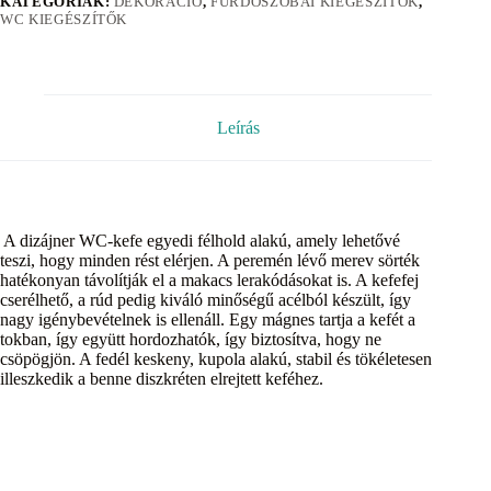
KATEGÓRIÁK:
DEKORÁCIÓ
,
FÜRDŐSZOBAI KIEGÉSZÍTŐK
,
WC KIEGÉSZÍTŐK
Leírás
A dizájner WC-kefe egyedi félhold alakú, amely lehetővé
teszi, hogy minden rést elérjen. A peremén lévő merev sörték
hatékonyan távolítják el a makacs lerakódásokat is. A kefefej
cserélhető, a rúd pedig kiváló minőségű acélból készült, így
nagy igénybevételnek is ellenáll. Egy mágnes tartja a kefét a
tokban, így együtt hordozhatók, így biztosítva, hogy ne
csöpögjön. A fedél keskeny, kupola alakú, stabil és tökéletesen
illeszkedik a benne diszkréten elrejtett keféhez.