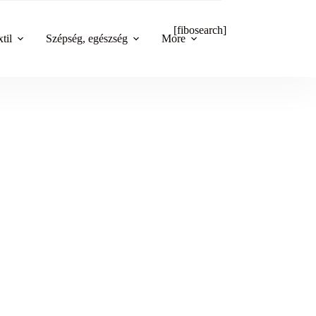
[fibosearch]
til
Szépség, egészség
More