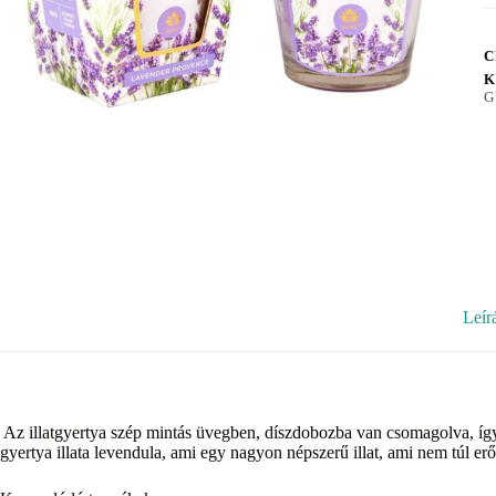
C
K
G
Leír
Az illatgyertya szép mintás üvegben, díszdobozba van csomagolva, íg
gyertya illata levendula, ami egy nagyon népszerű illat, ami nem túl erő