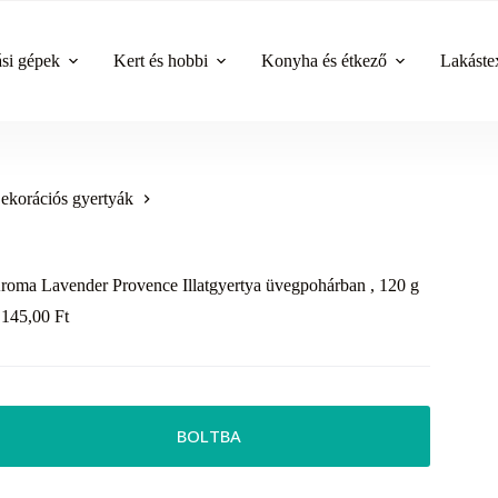
ási gépek
Kert és hobbi
Konyha és étkező
Lakástex
ekorációs gyertyák
roma Lavender Provence Illatgyertya üvegpohárban , 120 g
 145,00
Ft
BOLTBA