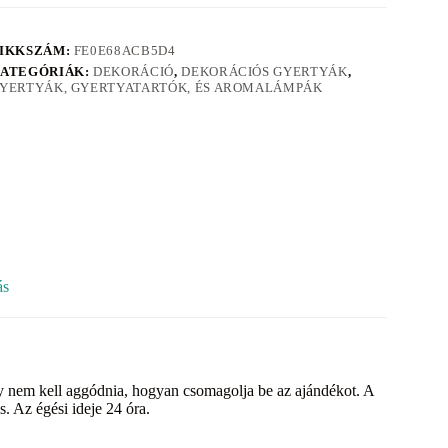
IKKSZÁM:
FE0E68ACB5D4
ATEGÓRIÁK:
DEKORÁCIÓ
,
DEKORÁCIÓS GYERTYÁK
,
YERTYÁK, GYERTYATARTÓK, ÉS AROMALÁMPÁK
ás
y nem kell aggódnia, hogyan csomagolja be az ajándékot. A
s. Az égési ideje 24 óra.