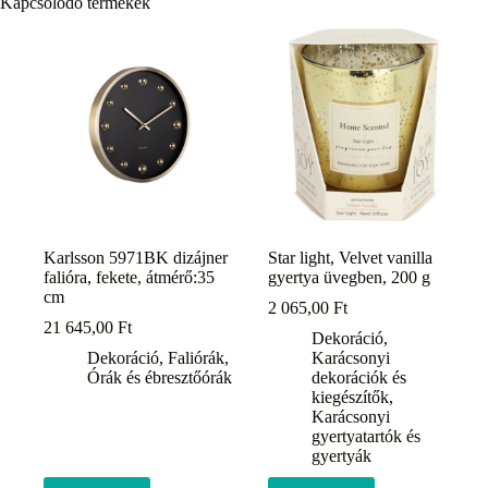
Kapcsolódó termékek
Karlsson 5971BK dizájner
Star light, Velvet vanilla
falióra, fekete, átmérő:35
gyertya üvegben, 200 g
cm
2 065,00
Ft
21 645,00
Ft
Dekoráció
,
Dekoráció
,
Faliórák
,
Karácsonyi
Órák és ébresztőórák
dekorációk és
kiegészítők
,
Karácsonyi
gyertyatartók és
gyertyák