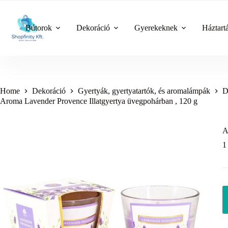
Skip
to
content
Bútorok
Dekoráció
Gyerekeknek
Háztart
Home
Dekoráció
Gyertyák, gyertyatartók, és aromalámpák
D
Aroma Lavender Provence Illatgyertya üvegpohárban , 120 g
A
1