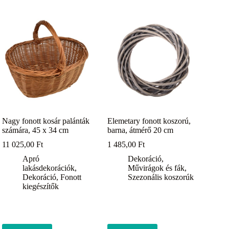
Nagy fonott kosár palánták
Elemetary fonott koszorú,
számára, 45 x 34 cm
barna, átmérő 20 cm
11 025,00
Ft
1 485,00
Ft
Apró
Dekoráció
,
lakásdekorációk
,
Művirágok és fák
,
Dekoráció
,
Fonott
Szezonális koszorúk
kiegészítők