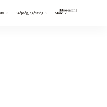
[fibosearch]
til
Szépség, egészség
More