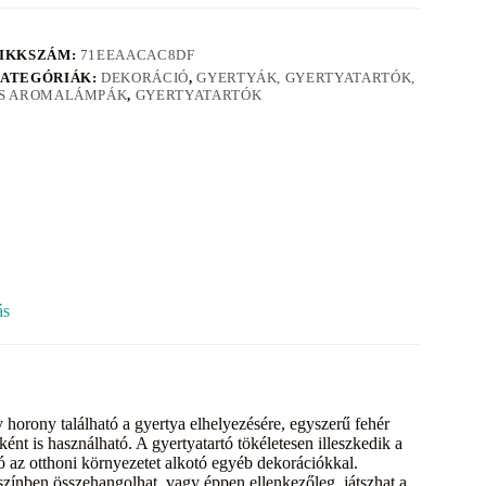
IKKSZÁM:
71EEAACAC8DF
ATEGÓRIÁK:
DEKORÁCIÓ
,
GYERTYÁK, GYERTYATARTÓK,
S AROMALÁMPÁK
,
GYERTYATARTÓK
ás
 horony található a gyertya elhelyezésére, egyszerű fehér
óként is használható. A gyertyatartó tökéletesen illeszkedik a
 az otthoni környezetet alkotó egyéb dekorációkkal.
ínben összehangolhat, vagy éppen ellenkezőleg, játszhat a