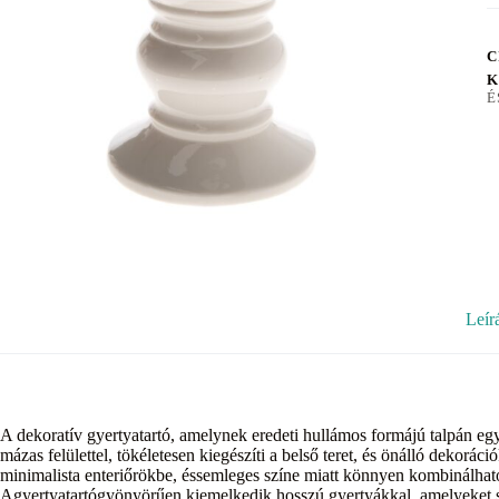
C
K
É
Leír
A dekoratív gyertyatartó, amelynek eredeti hullámos formájú talpán egy
mázas felülettel, tökéletesen kiegészíti a belső teret, és önálló dekoráci
minimalista enteriőrökbe, éssemleges színe miatt könnyen kombinálható
Agyertyatartógyönyörűen kiemelkedik hosszú gyertyákkal, amelyeket sz