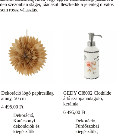
den szezonban sláger, ráadásul illeszkedik a jelenleg divatos
sem rossz választás.
Dekoráció lógó papírcsillag
GEDY CI8002 Clothilde
arany, 50 cm
álló szappanadagoló,
kerámia
4 495,00
Ft
6 495,00
Ft
Dekoráció
,
Karácsonyi
Dekoráció
,
dekorációk és
Fürdőszobai
kiegészítők
kiegészítők
,