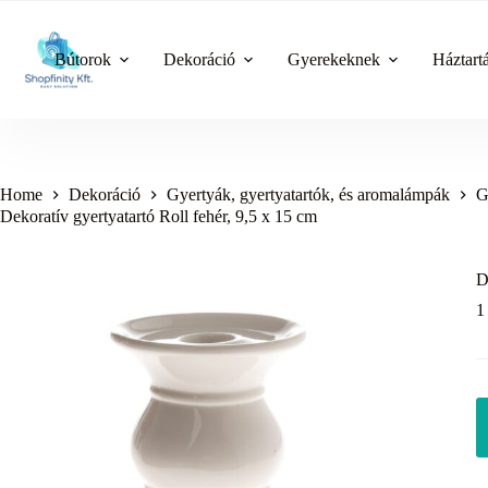
Skip
to
content
Bútorok
Dekoráció
Gyerekeknek
Háztart
Home
Dekoráció
Gyertyák, gyertyatartók, és aromalámpák
G
Dekoratív gyertyatartó Roll fehér, 9,5 x 15 cm
D
1