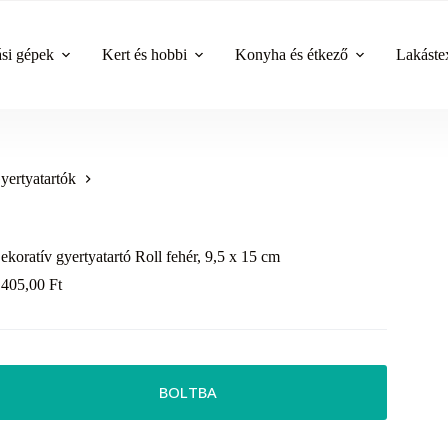
ási gépek
Kert és hobbi
Konyha és étkező
Lakástex
yertyatartók
ekoratív gyertyatartó Roll fehér, 9,5 x 15 cm
 405,00
Ft
BOLTBA