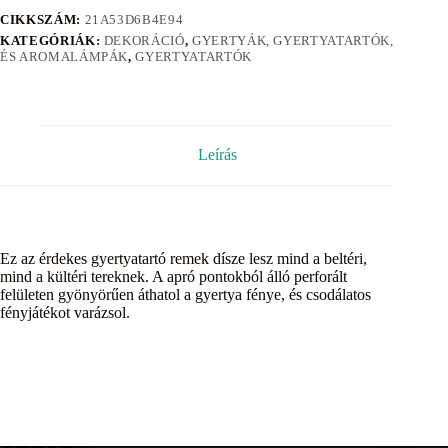
CIKKSZÁM:
21A53D6B4E94
KATEGÓRIÁK:
DEKORÁCIÓ
,
GYERTYÁK, GYERTYATARTÓK,
ÉS AROMALÁMPÁK
,
GYERTYATARTÓK
Leírás
Ez az érdekes gyertyatartó remek dísze lesz mind a beltéri,
mind a kültéri tereknek. A apró pontokból álló perforált
felületen gyönyörűen áthatol a gyertya fénye, és csodálatos
fényjátékot varázsol.