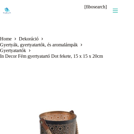
Skip
[fibosearch]
to
content
Home
Dekoráció
Gyertyák, gyertyatartók, és aromalámpák
Gyertyatartók
In Decor Fém gyertyatartó Dot fekete, 15 x 15 x 20cm