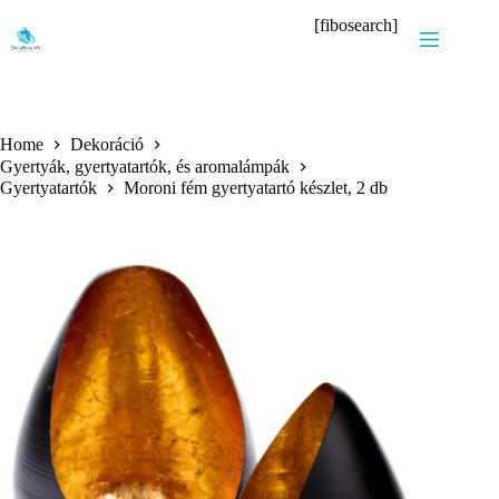
Skip
[fibosearch]
to
content
Home
Dekoráció
Gyertyák, gyertyatartók, és aromalámpák
Gyertyatartók
Moroni fém gyertyatartó készlet, 2 db