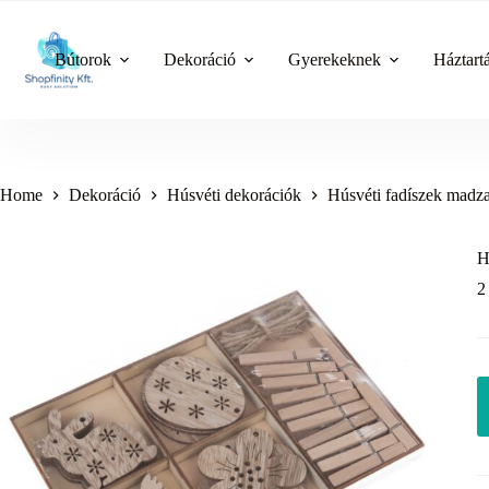
Skip
to
content
Bútorok
Dekoráció
Gyerekeknek
Háztart
Home
Dekoráció
Húsvéti dekorációk
Húsvéti fadíszek madzag
H
2