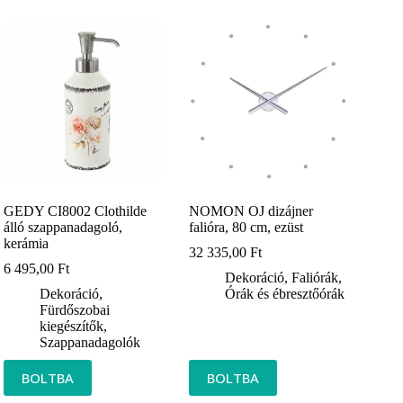
GEDY CI8002 Clothilde
NOMON OJ dizájner
álló szappanadagoló,
falióra, 80 cm, ezüst
kerámia
32 335,00
Ft
6 495,00
Ft
Dekoráció
,
Faliórák
,
Dekoráció
,
Órák és ébresztőórák
Fürdőszobai
kiegészítők
,
Szappanadagolók
BOLTBA
BOLTBA