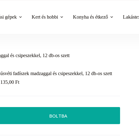
ási gépek
Kert és hobbi
Konyha és étkező
Lakástex
gal és csipeszekkel, 12 db-os szett
úsvéti fadíszek madzaggal és csipeszekkel, 12 db-os szett
 135,00
Ft
BOLTBA