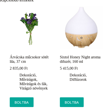
Kapcsolódó termékek
Árvácska műcsokor sötét
Sixtol Honey Night aroma
lila, 37 cm
difuzér, 160 ml
2 835,00
Ft
5 415,00
Ft
Dekoráció
,
Dekoráció
,
Művirágok
,
Diffúzorok
Művirágok és fák
,
Virágzó növények
BOLTBA
BOLTBA