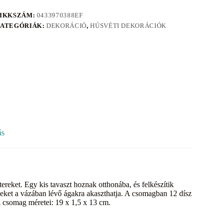
IKKSZÁM:
0433970388EF
ATEGÓRIÁK:
DEKORÁCIÓ
,
HÚSVÉTI DEKORÁCIÓK
ás
eket. Egy kis tavaszt hoznak otthonába, és felkészítik
zeket a vázában lévő ágakra akaszthatja. A csomagban 12 dísz
 A csomag méretei: 19 x 1,5 x 13 cm.