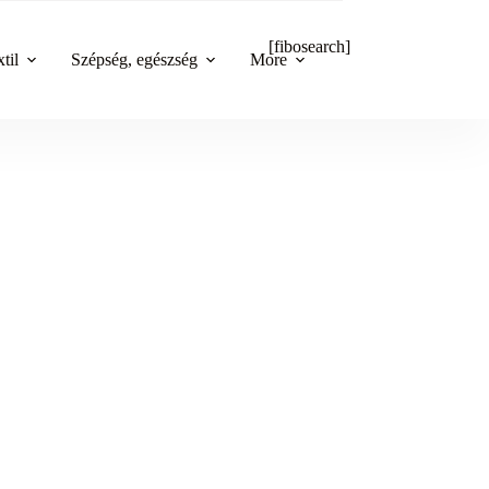
[fibosearch]
til
Szépség, egészség
More