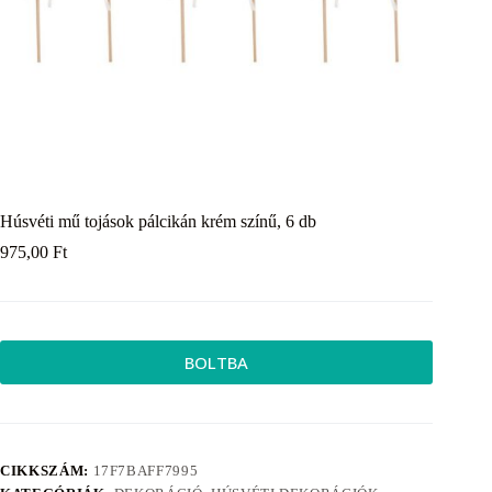
Húsvéti mű tojások pálcikán krém színű, 6 db
975,00
Ft
BOLTBA
CIKKSZÁM:
17F7BAFF7995