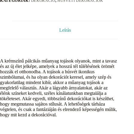
KATEGÓRIÁK:
DEKORÁCIÓ
,
HÚSVÉTI DEKORÁCIÓK
Leírás
A krémszínű pálcikás műanyag tojások olyanok, mint a tavasz
és az új élet jelképe, amelyek a hosszú tél túlélésének örömét
hozzák el otthonodba. A tojások a húsvét ikonikus
szimbólumai, és ha olyan dekorációt keresel, amely szép és
gyakorlatilag mindent kibír, akkor a műanyag tojások a
megfelelő választás. Akár a lágyabb árnyalatokat, akár az
élénk színeket kedveli, széles kínálatunkban megtalálja a
tökéleteset. Akár egyedi, többszínű dekorációkat is készíthet,
hogy megmutassa sajátos stílusát. A lehetőségek tárháza
végtelen, és csak a fantáziáján és elrendező képességén múlik,
hogy mit kezd a dekorációval.