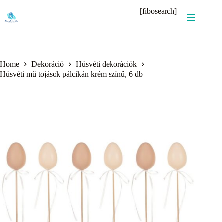
Skip
[fibosearch]
to
content
Home
Dekoráció
Húsvéti dekorációk
Húsvéti mű tojások pálcikán krém színű, 6 db