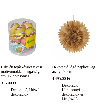
Húsvéti tojáskészlet tavaszi
Dekoráció lógó papírcsillag
motívumokkal,magasság 4
arany, 50 cm
cm, 12 db/csomag
4 495,00
Ft
915,00
Ft
Dekoráció
,
Dekoráció
,
Húsvéti
Karácsonyi
dekorációk
dekorációk és
kiegészítők