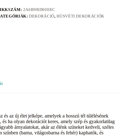
IKKSZÁM:
2A6B9BD00E8C
ATEGÓRIÁK:
DEKORÁCIÓ
,
HÚSVÉTI DEKORÁCIÓK
ás
z és az új élet jelképe, amelyek a hosszú tél túlélésének
 és ha olyan dekorációt keres, amely szép és gyakorlatilag
gyabb árnyalatokat, akár az élénk színeket kedveli, széles
m színben (barna, világosbarna és fehér) kaphatók, és