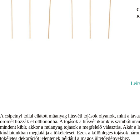
C
K
Leír
A csipetnyi tollal ellátott műanyag húsvéti tojások olyanok, mint a tavas
örömét hozzák el otthonodba. A tojások a húsvét ikonikus szimbólumai,
mindent kibír, akkor a műanyag tojások a megfelelő választás. Akár a lá
kínálatunkban megtalálja a tökéleteset. Ezek a különleges tojások háro
tökéletes dekorációt jelentenek például a magos ültetőedényekhez.