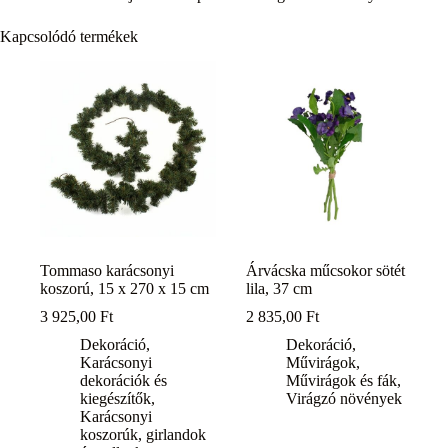
Kapcsolódó termékek
Tommaso karácsonyi
Árvácska műcsokor sötét
koszorú, 15 x 270 x 15 cm
lila, 37 cm
3 925,00
Ft
2 835,00
Ft
Dekoráció
,
Dekoráció
,
Karácsonyi
Művirágok
,
dekorációk és
Művirágok és fák
,
kiegészítők
,
Virágzó növények
Karácsonyi
koszorúk, girlandok