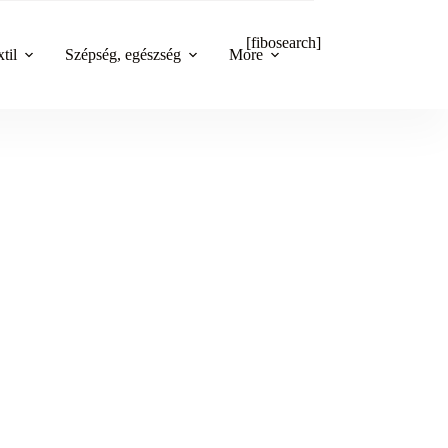
[fibosearch]
til
Szépség, egészség
More