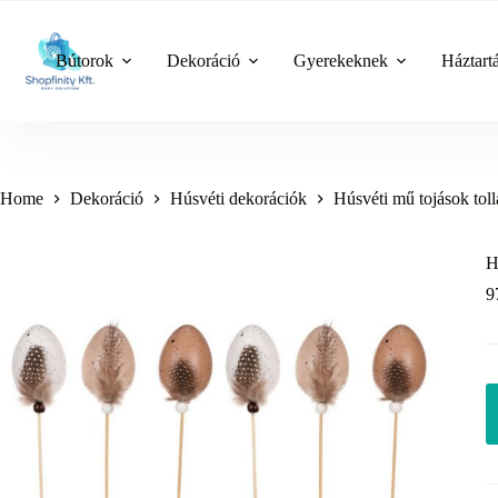
Skip
to
content
Bútorok
Dekoráció
Gyerekeknek
Háztart
Home
Dekoráció
Húsvéti dekorációk
Húsvéti mű tojások toll
H
9