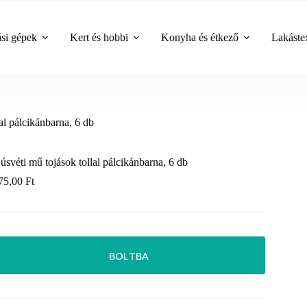
ási gépek
Kert és hobbi
Konyha és étkező
Lakástex
al pálcikánbarna, 6 db
úsvéti mű tojások tollal pálcikánbarna, 6 db
75,00
Ft
BOLTBA