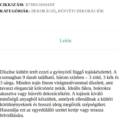
CIKKSZÁM:
B7D0018064DF
KATEGÓRIÁK:
DEKORÁCIÓ
,
HÚSVÉTI DEKORÁCIÓK
Leírás
Díszítse kültéri terét ezzel a gyönyörű függő tojáskészlettel. A
csomagban 9 darab található, három színben – 3 zöld, 3 kék és
3 sárga. Minden tojás finom virágmotívummal díszített, ami
tavaszi eleganciát kölcsönöz nekik. Ideális fákra, bokrokra
akasztva vagy húsvéti dekorációként. A tojások kiváló
minőségű anyagból készültek, amelyek ellenállnak a kültéri
körülményeknek és hosszú ideig megőrzik szépségüket.
Használja ezt az egyedülálló szettet kertje vagy terasza
felvidítására.