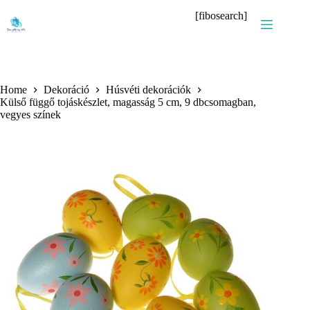
Skip
[fibosearch]
to
content
Home
Dekoráció
Húsvéti dekorációk
Külső függő tojáskészlet, magasság 5 cm, 9 dbcsomagban,
vegyes színek