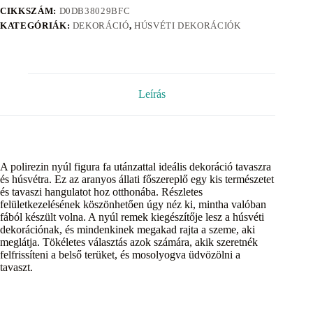
CIKKSZÁM:
D0DB38029BFC
KATEGÓRIÁK:
DEKORÁCIÓ
,
HÚSVÉTI DEKORÁCIÓK
Leírás
A polirezin nyúl figura fa utánzattal ideális dekoráció tavaszra
és húsvétra. Ez az aranyos állati főszereplő egy kis természetet
és tavaszi hangulatot hoz otthonába. Részletes
felületkezelésének köszönhetően úgy néz ki, mintha valóban
fából készült volna. A nyúl remek kiegészítője lesz a húsvéti
dekorációnak, és mindenkinek megakad rajta a szeme, aki
meglátja. Tökéletes választás azok számára, akik szeretnék
felfrissíteni a belső terüket, és mosolyogva üdvözölni a
tavaszt.