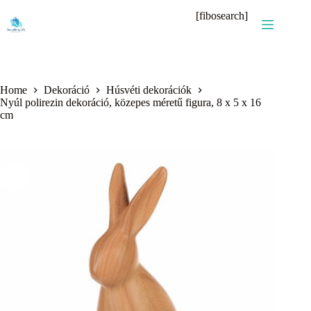
Skip
[fibosearch]
to
content
Home
Dekoráció
Húsvéti dekorációk
Nyúl polirezin dekoráció, közepes méretű figura, 8 x 5 x 16
cm