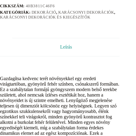
CIKKSZÁM:
40B3811C46F6
KATEGÓRIÁK:
DEKORÁCIÓ
,
KARÁCSONYI DEKORÁCIÓK
,
KARÁCSONYI DEKORÁCIÓK ÉS KIEGÉSZÍTŐK
Leírás
Gazdagítsa kedvenc terét növényekkel egy eredeti
virágtartóban, gyönyörű fehér színben, csónakszerű formában.
Ez a szabálytalan formájú gyöngyszem modern belső terekbe
született, ahol nemcsak ízléses esztétikát hoz, hanem a
növényeidet is új szintre emelheti. Lenyűgöző megjelenése
teljesen új dimenziót kölcsönöz egy helyiségnek. Legyen szó
egzotikus szukkulensekről vagy hagyományosabb, élénk
színekkel teli virágokról, minden gyönyörű kontrasztot fog
alkotni a burkolat fehér felületével. Minden egyes növény
egyediségét kiemeli, míg a szabálytalan forma érdekes
dinamikus elemet ad az egész kompozíciónak. Ezek a