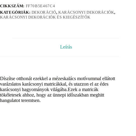
CIKKSZÁM:
FF70B5E467C4
KATEGÓRIÁK:
DEKORÁCIÓ
,
KARÁCSONYI DEKORÁCIÓK
,
KARÁCSONYI DEKORÁCIÓK ÉS KIEGÉSZÍTŐK
Leírás
Díszítse otthonát ezekkel a mézeskalács motívummal ellátott
varázslatos karácsonyi matricákkal, és utazzon el az édes
karácsonyi hagyományok világába.Ezek a matricák
tökéletesek ahhoz, hogy az ünnepi időszakban meghitt
hangulatot teremtsen.