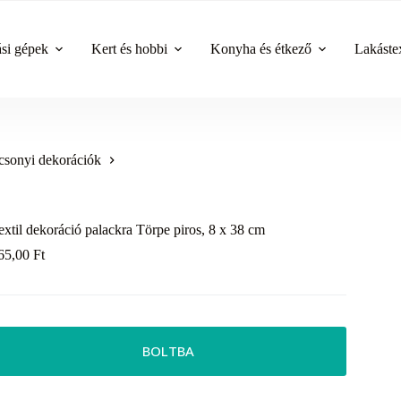
ási gépek
Kert és hobbi
Konyha és étkező
Lakástex
csonyi dekorációk
extil dekoráció palackra Törpe piros, 8 x 38 cm
65,00
Ft
BOLTBA