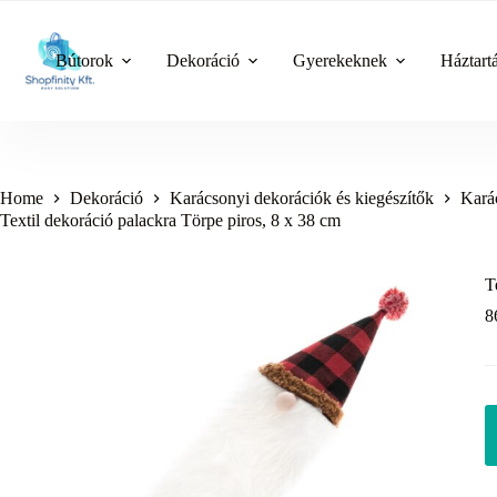
Skip
to
content
Bútorok
Dekoráció
Gyerekeknek
Háztart
Home
Dekoráció
Karácsonyi dekorációk és kiegészítők
Kará
Textil dekoráció palackra Törpe piros, 8 x 38 cm
T
8