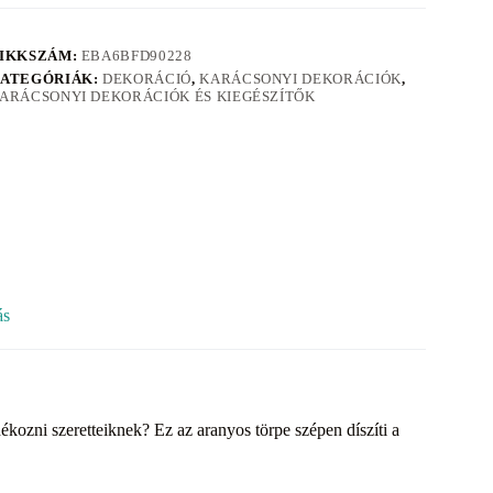
IKKSZÁM:
EBA6BFD90228
ATEGÓRIÁK:
DEKORÁCIÓ
,
KARÁCSONYI DEKORÁCIÓK
,
ARÁCSONYI DEKORÁCIÓK ÉS KIEGÉSZÍTŐK
ás
ozni szeretteiknek? Ez az aranyos törpe szépen díszíti a