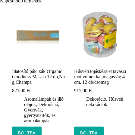
Kapcsolódó termékek
Illatosító pálcikák Organic
Húsvéti tojáskészlet tavaszi
Goodness Masala 12 db,Na
motívumokkal,magasság 4
g Champa
cm, 12 db/csomag
825,00
Ft
915,00
Ft
Aromalámpák és illó
Dekoráció
,
Húsvéti
olajok
,
Dekoráció
,
dekorációk
Gyertyák,
gyertyatartók, és
aromalámpák
BOLTBA
BOLTBA