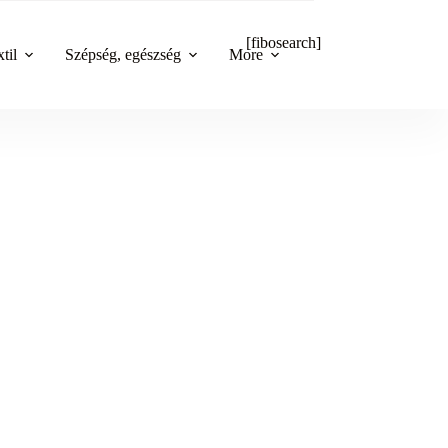
[fibosearch]
til
Szépség, egészség
More