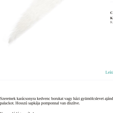
C
K
K
Leír
Szeretnek karácsonyra kedvenc borukat vagy házi gyümölcslevet ajándék
palackot. Hosszú sapkája pomponnal van díszítve.