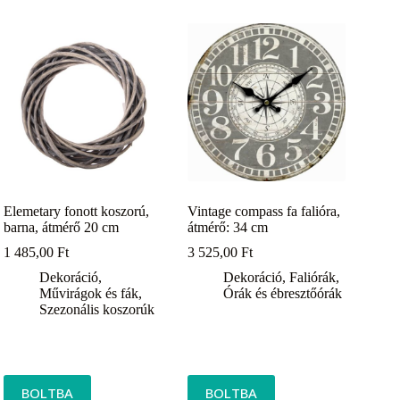
Elemetary fonott koszorú,
Vintage compass fa falióra,
barna, átmérő 20 cm
átmérő: 34 cm
1 485,00
Ft
3 525,00
Ft
Dekoráció
,
Dekoráció
,
Faliórák
,
Művirágok és fák
,
Órák és ébresztőórák
Szezonális koszorúk
BOLTBA
BOLTBA