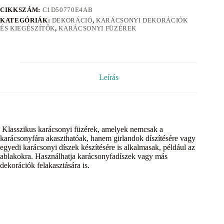
CIKKSZÁM:
C1D50770E4AB
KATEGÓRIÁK:
DEKORÁCIÓ
,
KARÁCSONYI DEKORÁCIÓK
ÉS KIEGÉSZÍTŐK
,
KARÁCSONYI FÜZÉREK
Leírás
Klasszikus karácsonyi füzérek, amelyek nemcsak a
karácsonyfára akaszthatóak, hanem girlandok díszítésére vagy
egyedi karácsonyi díszek készítésére is alkalmasak, például az
ablakokra. Használhatja karácsonyfadíszek vagy más
dekorációk felakasztására is.