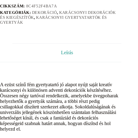
CIKKSZÁM:
8C4F52F4BA7A
KATEGÓRIÁK:
DEKORÁCIÓ
,
KARÁCSONYI DEKORÁCIÓK
ÉS KIEGÉSZÍTŐK
,
KARÁCSONYI GYERTYATARTÓK ÉS
GYERTYÁK
Leírás
A ezüst színű fém gyertyatartó jó alapot nyújt saját kreatív
karácsonyi és különösen adventi dekorációk készítéséhez.
Összesen négy tartóval rendelkezik, amelyekbe üvegpoharak
helyezhetők a gyertyák számára, a többi részt pedig
csillagokkal díszített szerkezet alkotja. Sokoldalúságának és
univerzális jellegének köszönhetően számtalan felhasználási
lehetőséget kínál, és csak a fantáziád és dekorációs
képességeid szabnak határt annak, hogyan díszítsd és hol
helyezd el.