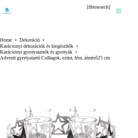
Skip
[fibosearch]
to
content
Home
Dekoráció
Karácsonyi dekorációk és kiegészítők
Karácsonyi gyertyatartók és gyertyák
Adventi gyertyatartó Csillagok, ezüst, fém, átmérő25 cm