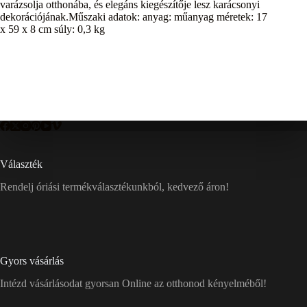
varázsolja otthonába, és elegáns kiegészítője lesz karácsonyi
dekorációjának.Műszaki adatok: anyag: műanyag méretek: 17
x 59 x 8 cm súly: 0,3 kg
Választék
Rendelj óriási termékválasztékunkból, kedvező áron!
Gyors vásárlás
Intézd vásárlásodat gyorsan Online az otthonod kényelméből!