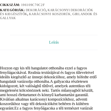
CIKKSZÁM:
196109C70C2F
KATEGÓRIÁK:
DEKORÁCIÓ
,
KARÁCSONYI DEKORÁCIÓK
ÉS KIEGÉSZÍTŐK
,
KARÁCSONYI KOSZORÚK, GIRLANDOK ÉS
GALLYAK
Leírás
Hozzon egy kis téli hangulatot otthonába ezzel a fagyos
fenyőágacskával. Realista textúrájával és fagyos tűleveleivel
ideális kiegészítő az ünnepi dekorációhoz, amely hófedte erdő
hangulatát varázsolja otthonába.A gallyacska részletesen
kidolgozott, két valósághű tűtűvel, amelyek autentikus téli
megjelenést kölcsönöznek neki. Tartós műanyagból készült,
ami hosszú élettartamot és könnyű karbantartást garantál.
Kiválóan alkalmas karácsonyi kompozíciókhoz, adventi
koszorúkhoz vagy téli dekorációként beltéren és kültéren
egyaránt.Ez a fagyos fenyőágacska a téli természet varázsát