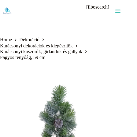
Skip
[fibosearch]
to
content
Home
Dekoráció
Karácsonyi dekorációk és kiegészítők
Karácsonyi koszorúk, girlandok és gallyak
Fagyos fenyőág, 59 cm