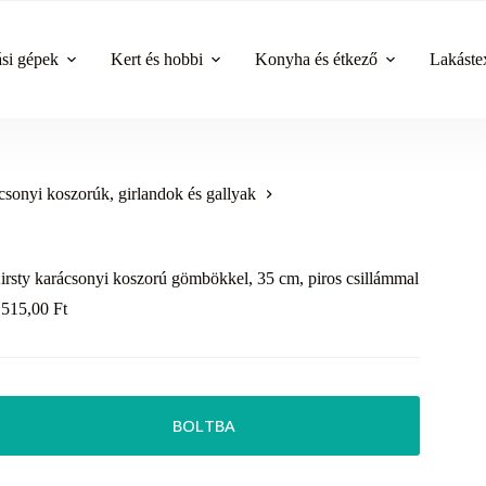
ási gépek
Kert és hobbi
Konyha és étkező
Lakástex
sonyi koszorúk, girlandok és gallyak
irsty karácsonyi koszorú gömbökkel, 35 cm, piros csillámmal
 515,00
Ft
BOLTBA