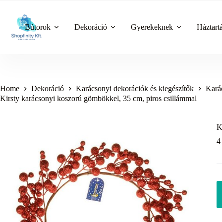
Skip
to
content
Bútorok
Dekoráció
Gyerekeknek
Háztart
Home
Dekoráció
Karácsonyi dekorációk és kiegészítők
Karác
Kirsty karácsonyi koszorú gömbökkel, 35 cm, piros csillámmal
K
4