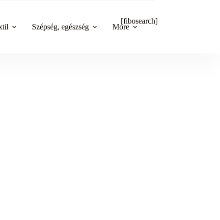
[fibosearch]
til
Szépség, egészség
More