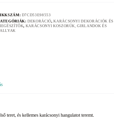
IKKSZÁM:
D7CD53E98553
ATEGÓRIÁK:
DEKORÁCIÓ
,
KARÁCSONYI DEKORÁCIÓK ÉS
IEGÉSZÍTŐK
,
KARÁCSONYI KOSZORÚK, GIRLANDOK ÉS
ALLYAK
ás
ső teret, és kellemes karácsonyi hangulatot teremt.