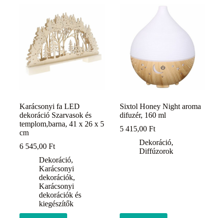
Karácsonyi fa LED
Sixtol Honey Night aroma
dekoráció Szarvasok és
difuzér, 160 ml
templom,barna, 41 x 26 x 5
5 415,00
Ft
cm
Dekoráció
,
6 545,00
Ft
Diffúzorok
Dekoráció
,
Karácsonyi
dekorációk
,
Karácsonyi
dekorációk és
kiegészítők