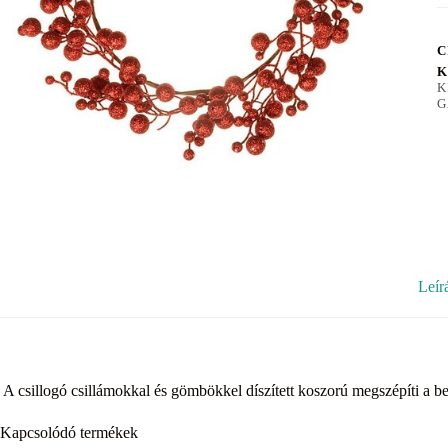
C
K
K
G
Leír
A csillogó csillámokkal és gömbökkel díszített koszorú megszépíti a bel
Kapcsolódó termékek