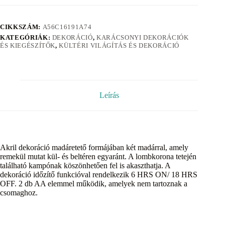
CIKKSZÁM:
A56C16191A74
KATEGÓRIÁK:
DEKORÁCIÓ
,
KARÁCSONYI DEKORÁCIÓK
ÉS KIEGÉSZÍTŐK
,
KÜLTÉRI VILÁGÍTÁS ÉS DEKORÁCIÓ
Leírás
Akril dekoráció madáretető formájában két madárral, amely
remekül mutat kül- és beltéren egyaránt. A lombkorona tetején
található kampónak köszönhetően fel is akaszthatja. A
dekoráció időzítő funkcióval rendelkezik 6 HRS ON/ 18 HRS
OFF. 2 db AA elemmel működik, amelyek nem tartoznak a
csomaghoz.