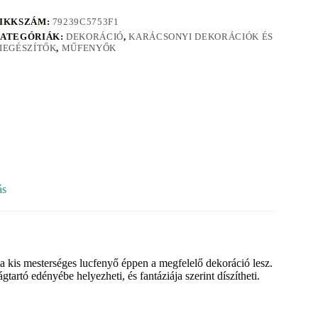
IKKSZÁM:
79239C5753F1
ATEGÓRIÁK:
DEKORÁCIÓ
,
KARÁCSONYI DEKORÁCIÓK ÉS
IEGÉSZÍTŐK
,
MŰFENYŐK
ás
a kis mesterséges lucfenyő éppen a megfelelő dekoráció lesz.
tartó edényébe helyezheti, és fantáziája szerint díszítheti.