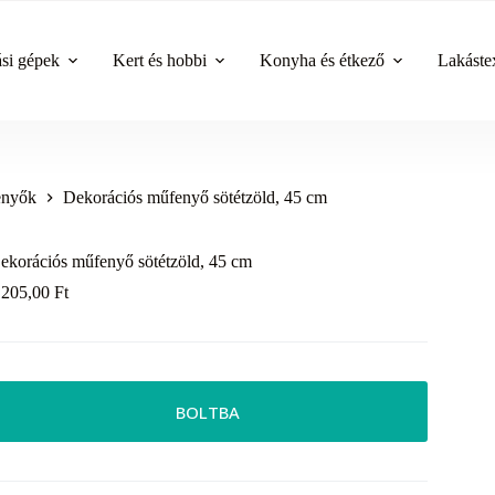
ási gépek
Kert és hobbi
Konyha és étkező
Lakástex
nyők
Dekorációs műfenyő sötétzöld, 45 cm
ekorációs műfenyő sötétzöld, 45 cm
 205,00
Ft
BOLTBA