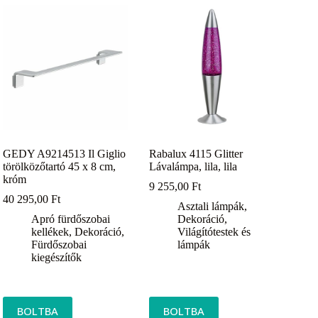
GEDY A9214513 Il Giglio
Rabalux 4115 Glitter
törölközőtartó 45 x 8 cm,
Lávalámpa, lila, lila
króm
9 255,00
Ft
40 295,00
Ft
Asztali lámpák
,
Apró fürdőszobai
Dekoráció
,
kellékek
,
Dekoráció
,
Világítótestek és
Fürdőszobai
lámpák
kiegészítők
BOLTBA
BOLTBA