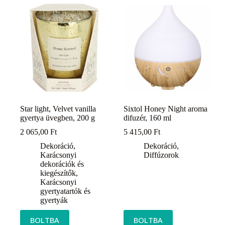
Star light, Velvet vanilla
Sixtol Honey Night aroma
gyertya üvegben, 200 g
difuzér, 160 ml
2 065,00
Ft
5 415,00
Ft
Dekoráció
,
Dekoráció
,
Karácsonyi
Diffúzorok
dekorációk és
kiegészítők
,
Karácsonyi
gyertyatartók és
gyertyák
BOLTBA
BOLTBA