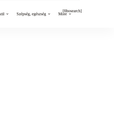
[fibosearch]
til
Szépség, egészség
More