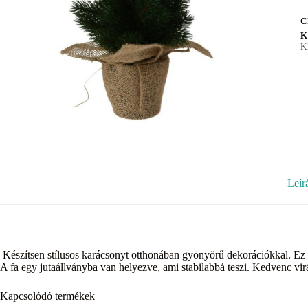
C
K
K
Leír
Készítsen stílusos karácsonyt otthonában gyönyörű dekorációkkal. Ez 
A fa egy jutaállványba van helyezve, ami stabilabbá teszi. Kedvenc virág
Kapcsolódó termékek