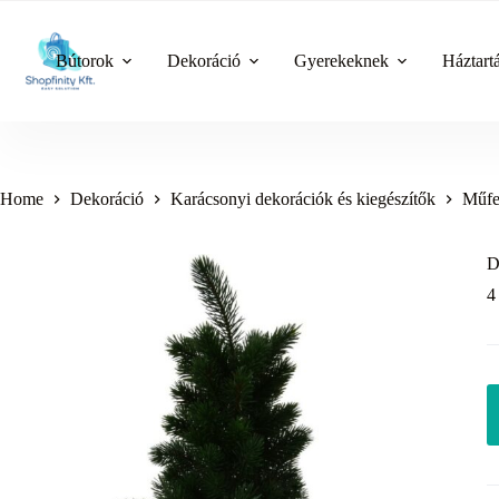
Skip
to
content
Bútorok
Dekoráció
Gyerekeknek
Háztart
Home
Dekoráció
Karácsonyi dekorációk és kiegészítők
Műfe
D
4