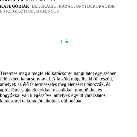
KATEGÓRIÁK:
DEKORÁCIÓ
,
KARÁCSONYI DEKORÁCIÓK
ÉS KIEGÉSZÍTŐK
,
MŰFENYŐK
Leírás
Teremtse meg a megfelelő karácsonyi hangulatot egy szépen
feldíszített karácsonyfával. A fa zöld műgallyakból készült,
amelyek az élő fa természetes megjelenését utánozzák, és
apró, fényes ajándékokkal, masnikkal, gömbökkel és
bogyókkal van kiegészítve, amelyek együtt varázslatos
karácsonyi dekorációt alkotnak otthonában.