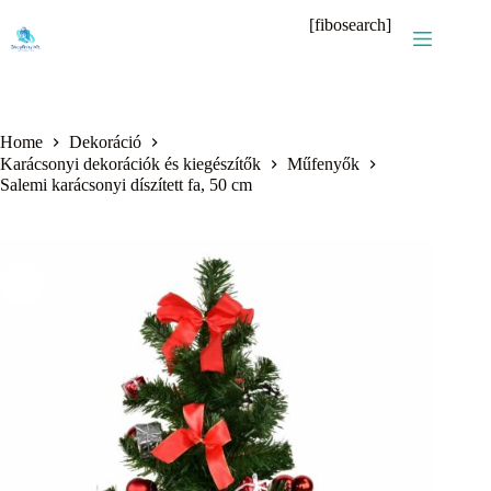
Skip
[fibosearch]
to
content
Home
Dekoráció
Karácsonyi dekorációk és kiegészítők
Műfenyők
Salemi karácsonyi díszített fa, 50 cm