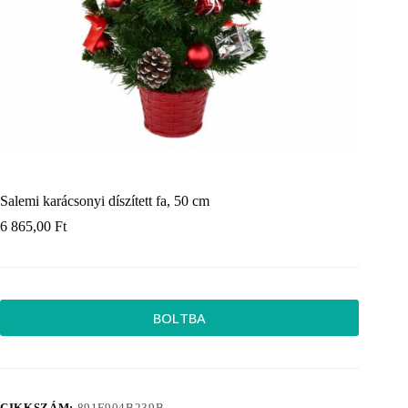
Salemi karácsonyi díszített fa, 50 cm
6 865,00
Ft
BOLTBA
CIKKSZÁM:
891F904B239B