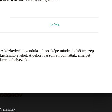
KATEGÓRIÁK:
DEKORÁCIÓ
,
KÉPEK
Leírás
A közkedvelt levendula stílusos képe minden belső tér szép
kiegészítője lehet. A dekort vászonra nyomtatták, amelyet
keretbe helyeztek.
Választék