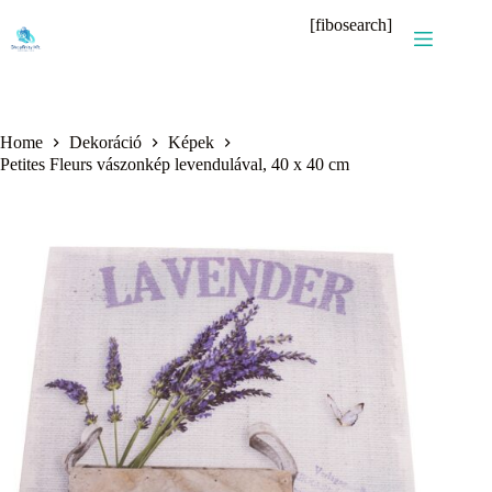
Skip
[fibosearch]
to
content
Home
Dekoráció
Képek
Petites Fleurs vászonkép levendulával, 40 x 40 cm