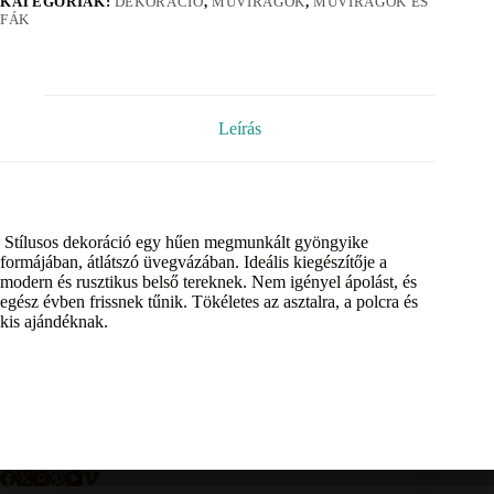
KATEGÓRIÁK:
DEKORÁCIÓ
,
MŰVIRÁGOK
,
MŰVIRÁGOK ÉS
FÁK
Leírás
Stílusos dekoráció egy hűen megmunkált gyöngyike
formájában, átlátszó üvegvázában. Ideális kiegészítője a
modern és rusztikus belső tereknek. Nem igényel ápolást, és
egész évben frissnek tűnik. Tökéletes az asztalra, a polcra és
kis ajándéknak.