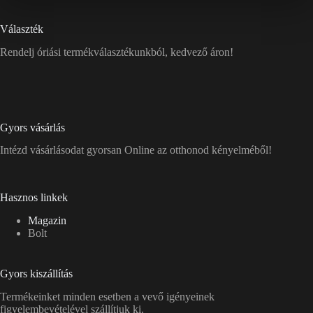
Választék
Rendelj óriási termékválasztékunkból, kedvező áron!
Gyors vásárlás
Intézd vásárlásodat gyorsan Online az otthonod kényelméből!
Hasznos linkek
Magazin
Bolt
Gyors kiszállítás
Termékeinket minden esetben a vevő igényeinek
figyelembevételével szállítjuk ki.