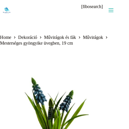
Skip
[fibosearch]
to
content
Home
Dekoráció
Művirágok és fák
Művirágok
Mesterséges gyöngyike üvegben, 19 cm