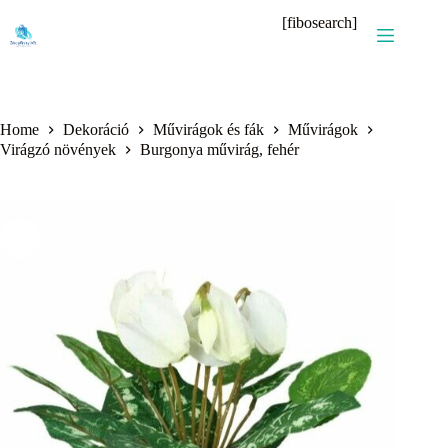
Skip
[fibosearch]
to
content
Home
Dekoráció
Művirágok és fák
Művirágok
Virágzó növények
Burgonya művirág, fehér