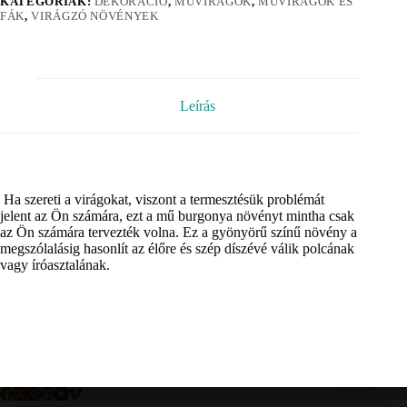
KATEGÓRIÁK:
DEKORÁCIÓ
,
MŰVIRÁGOK
,
MŰVIRÁGOK ÉS
FÁK
,
VIRÁGZÓ NÖVÉNYEK
Leírás
Ha szereti a virágokat, viszont a termesztésük problémát
jelent az Ön számára, ezt a mű burgonya növényt mintha csak
az Ön számára tervezték volna. Ez a gyönyörű színű növény a
megszólalásig hasonlít az élőre és szép díszévé válik polcának
vagy íróasztalának.