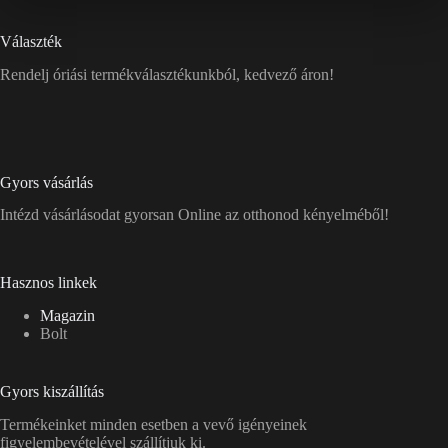
Választék
Rendelj óriási termékválasztékunkból, kedvező áron!
Gyors vásárlás
Intézd vásárlásodat gyorsan Online az otthonod kényelméből!
Hasznos linkek
Magazin
Bolt
Gyors kiszállítás
Termékeinket minden esetben a vevő igényeinek
figyelembevételével szállítjuk ki.