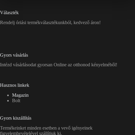
Választék
Rendelj óriási termékválasztékunkból, kedvező áron!
Gyors vásárlás
Intézd vásárlásodat gyorsan Online az otthonod kényelméből!
Hasznos linkek
Magazin
Bolt
Gyors kiszállítás
Termékeinket minden esetben a vevő igényeinek
figyelembevételével szállítjuk ki.