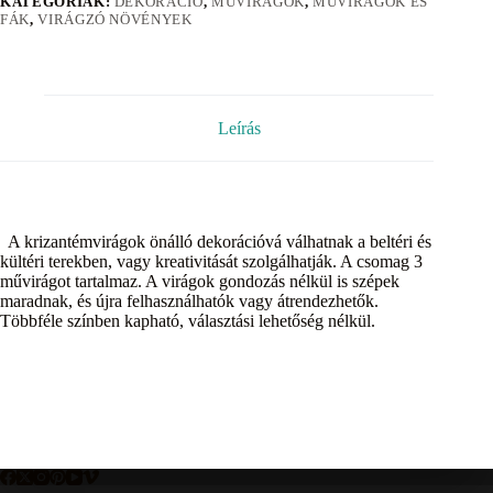
KATEGÓRIÁK:
DEKORÁCIÓ
,
MŰVIRÁGOK
,
MŰVIRÁGOK ÉS
FÁK
,
VIRÁGZÓ NÖVÉNYEK
Leírás
A krizantémvirágok önálló dekorációvá válhatnak a beltéri és
kültéri terekben, vagy kreativitását szolgálhatják. A csomag 3
művirágot tartalmaz. A virágok gondozás nélkül is szépek
maradnak, és újra felhasználhatók vagy átrendezhetők.
Többféle színben kapható, választási lehetőség nélkül.