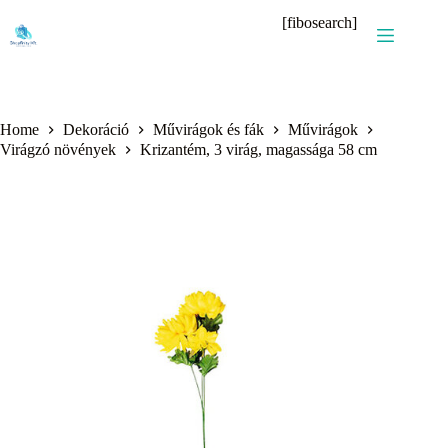
Skip
[fibosearch]
to
content
Home
Dekoráció
Művirágok és fák
Művirágok
Virágzó növények
Krizantém, 3 virág, magassága 58 cm