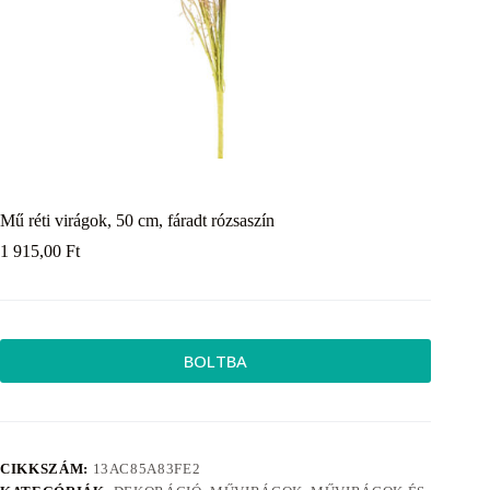
Mű réti virágok, 50 cm, fáradt rózsaszín
1 915,00
Ft
BOLTBA
CIKKSZÁM:
13AC85A83FE2