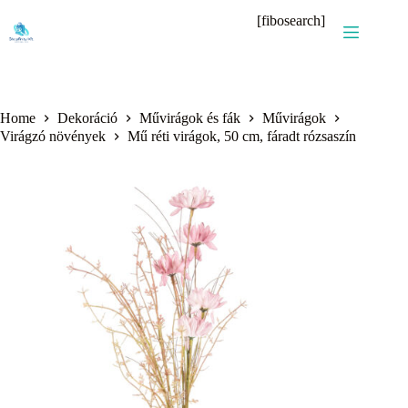
Skip
[fibosearch]
to
content
Home
Dekoráció
Művirágok és fák
Művirágok
Virágzó növények
Mű réti virágok, 50 cm, fáradt rózsaszín