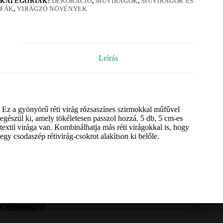
KATEGÓRIÁK:
DEKORÁCIÓ
,
MŰVIRÁGOK
,
MŰVIRÁGOK ÉS
FÁK
,
VIRÁGZÓ NÖVÉNYEK
Leírás
Ez a gyönyörű réti virág rózsaszínes szirmokkal műfűvel
egészül ki, amely tökéletesen passzol hozzá. 5 db, 5 cm-es
textil virága van. Kombinálhatja más réti virágokkal is, hogy
egy csodaszép rétivirág-csokrot alakítson ki belőle.