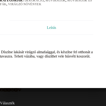
KATEGÓRIÁK:
DEKORÁCIÓ
,
MŰVIRÁGOK
,
MŰVIRÁGOK ÉS
FÁK
,
VIRÁGZÓ NÖVÉNYEK
Leírás
Díszítse lakását virágzó almafaággal, és készítse fel otthonát a
tavaszra. Teheti vázába, vagy díszíthet vele húsvéti koszorút.
Választék