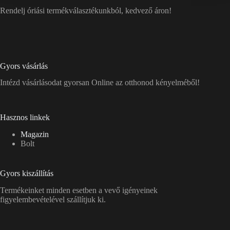
Rendelj óriási termékválasztékunkból, kedvező áron!
Gyors vásárlás
Intézd vásárlásodat gyorsan Online az otthonod kényelméből!
Hasznos linkek
Magazin
Bolt
Gyors kiszállítás
Termékeinket minden esetben a vevő igényeinek
figyelembevételével szállítjuk ki.