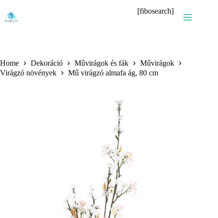
Skip
[fibosearch]
to
content
Home
Dekoráció
Művirágok és fák
Művirágok
Virágzó növények
Mű virágzó almafa ág, 80 cm