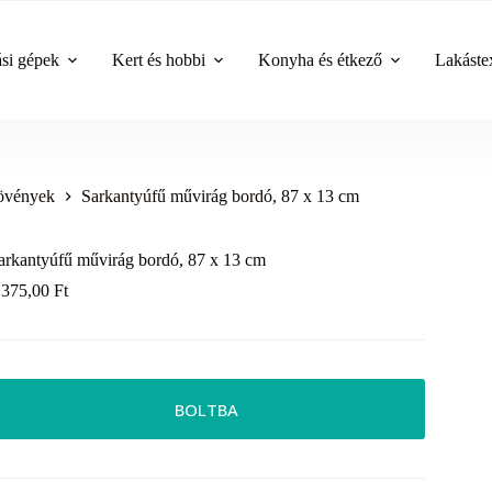
ási gépek
Kert és hobbi
Konyha és étkező
Lakástex
övények
Sarkantyúfű művirág bordó, 87 x 13 cm
arkantyúfű művirág bordó, 87 x 13 cm
 375,00
Ft
BOLTBA