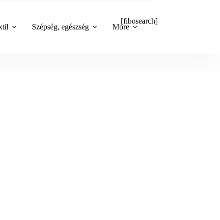
[fibosearch]
til
Szépség, egészség
More