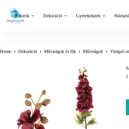
Skip
to
content
Bútorok
Dekoráció
Gyerekeknek
Háztart
Home
Dekoráció
Művirágok és fák
Művirágok
Virágzó n
S
1