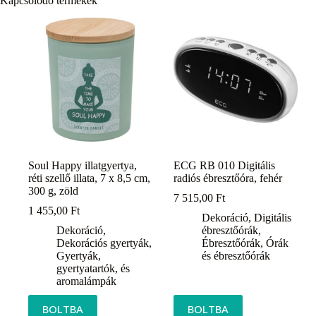
Kapcsolódó termékek
Soul Happy illatgyertya,
ECG RB 010 Digitális
réti szellő illata, 7 x 8,5 cm,
radiós ébresztőóra, fehér
300 g, zöld
7 515,00
Ft
1 455,00
Ft
Dekoráció
,
Digitális
Dekoráció
,
ébresztőórák
,
Dekorációs gyertyák
,
Ébresztőórák
,
Órák
Gyertyák,
és ébresztőórák
gyertyatartók, és
aromalámpák
BOLTBA
BOLTBA