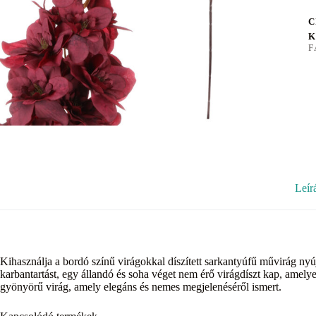
C
K
F
Leír
Kihasználja a bordó színű virágokkal díszített sarkantyúfű művirág ny
karbantartást, egy állandó és soha véget nem érő virágdíszt kap, amely
gyönyörű virág, amely elegáns és nemes megjelenéséről ismert.