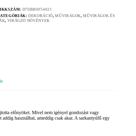
IKKSZÁM:
D70BB0F54021
ATEGÓRIÁK:
DEKORÁCIÓ
,
MŰVIRÁGOK
,
MŰVIRÁGOK ÉS
ÁK
,
VIRÁGZÓ NÖVÉNYEK
ás
újtotta előnyöket. Mivel nem igényel gondozást vagy
et addig használhat, ameddig csak akar. A sarkantyúfű egy