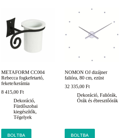
METAFORM CC004
NOMON OJ dizájner
Rebecca fogkefetartó,
falióra, 80 cm, ezüst
fekete/kerámia
32 335,00
Ft
8 415,00
Ft
Dekoráció
,
Faliórák
,
Dekoráció
,
Órák és ébresztőórák
Fürdőszobai
kiegészítők
,
Tégelyek
BOLTBA
BOLTBA