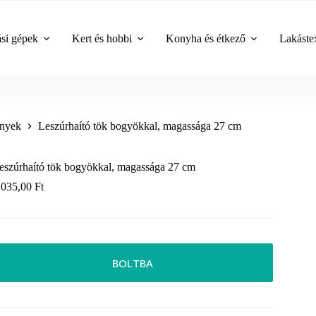
ási gépek
Kert és hobbi
Konyha és étkező
Lakástex
ények
Leszúrhaító tök bogyökkal, magassága 27 cm
eszúrhaító tök bogyökkal, magassága 27 cm
 035,00
Ft
BOLTBA