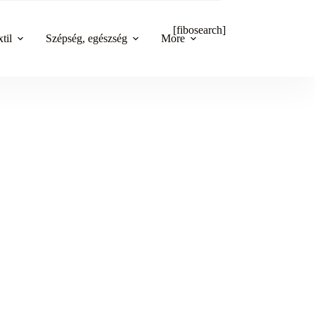
[fibosearch]
til
Szépség, egészség
More