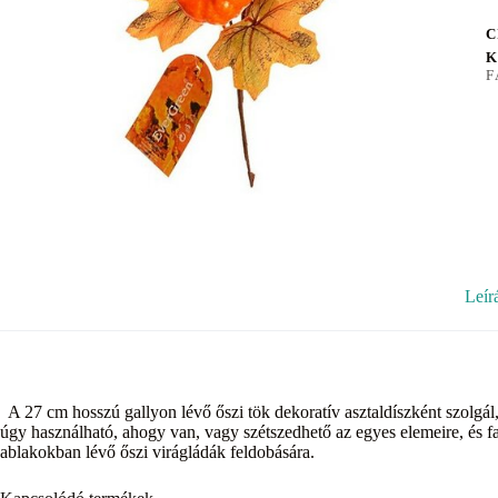
C
K
F
Leír
A 27 cm hosszú gallyon lévő őszi tök dekoratív asztaldíszként szolgál,
úgy használható, ahogy van, vagy szétszedhető az egyes elemeire, és fan
ablakokban lévő őszi virágládák feldobására.