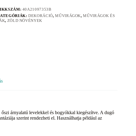
IKKSZÁM:
40A21097353B
ATEGÓRIÁK:
DEKORÁCIÓ
,
MŰVIRÁGOK
,
MŰVIRÁGOK ÉS
ÁK
,
ZÖLD NÖVÉNYEK
ás
 őszi árnyalatú levelekkel és bogyókkal kiegészítve. A dugó
táziája szerint rendezheti el. Használhatja például az