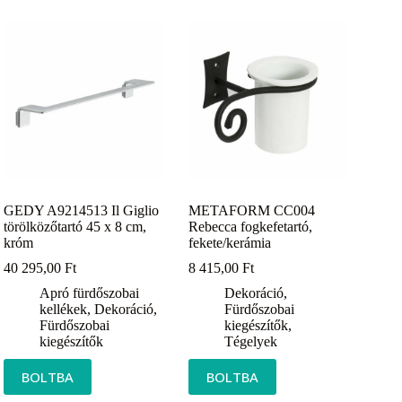
GEDY A9214513 Il Giglio
METAFORM CC004
törölközőtartó 45 x 8 cm,
Rebecca fogkefetartó,
króm
fekete/kerámia
40 295,00
Ft
8 415,00
Ft
Apró fürdőszobai
Dekoráció
,
kellékek
,
Dekoráció
,
Fürdőszobai
Fürdőszobai
kiegészítők
,
kiegészítők
Tégelyek
BOLTBA
BOLTBA