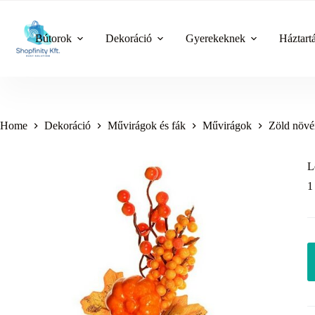
Skip
to
content
Bútorok
Dekoráció
Gyerekeknek
Háztart
Home
Dekoráció
Művirágok és fák
Művirágok
Zöld növ
L
1