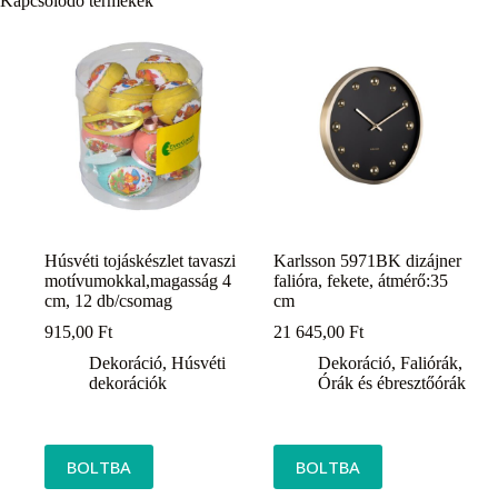
Kapcsolódó termékek
Húsvéti tojáskészlet tavaszi
Karlsson 5971BK dizájner
motívumokkal,magasság 4
falióra, fekete, átmérő:35
cm, 12 db/csomag
cm
915,00
Ft
21 645,00
Ft
Dekoráció
,
Húsvéti
Dekoráció
,
Faliórák
,
dekorációk
Órák és ébresztőórák
BOLTBA
BOLTBA