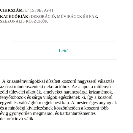
CIKKSZÁM:
E415F8E8A941
KATEGÓRIÁK:
DEKORÁCIÓ
,
MŰVIRÁGOK ÉS FÁK
,
SZEZONÁLIS KOSZORÚK
Leírás
A krizantémvirágokkal díszített koszorú nagyszerű választás
az őszi mindenszenteki dekorációhoz. Az alapot a műfenyő
zöld tűlevelei alkotják, amelyeket narancssárga krizantémok,
fenyőtobozok és sárga virágok egészítenek ki, így a koszorú
egyedi és valósághű megjelenést kap. A mesterséges anyagnak
és a minőségi kivitelezésnek köszönhetően a koszorú több
évig gyönyörűen megmarad, és karbantartásmentes
dekorációvá válik.