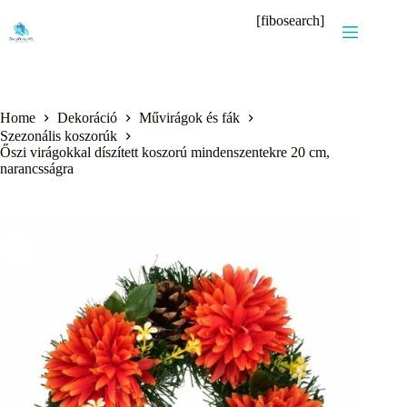
Skip
[fibosearch]
to
content
Home
Dekoráció
Művirágok és fák
Szezonális koszorúk
Őszi virágokkal díszített koszorú mindenszentekre 20 cm,
narancsságra