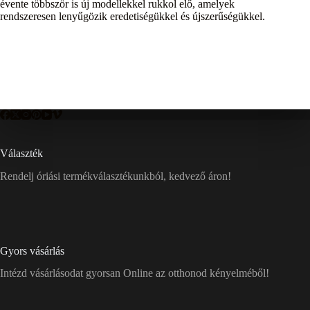
évente többször is új modellekkel rukkol elő, amelyek
rendszeresen lenyűgözik eredetiségükkel és újszerűségükkel.
Választék
Rendelj óriási termékválasztékunkból, kedvező áron!
Gyors vásárlás
Intézd vásárlásodat gyorsan Online az otthonod kényelméből!