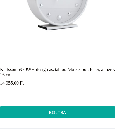
Karlsson 5970WH design asztali óra/ébresztőórafehér, átmérő:
16 cm
14 955,00
Ft
BOLTBA