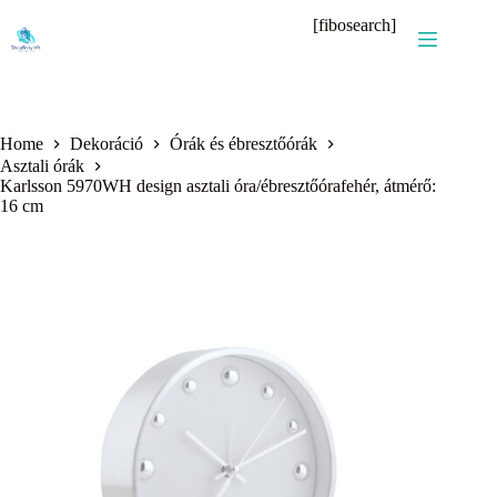
Skip
[fibosearch]
to
content
Home
Dekoráció
Órák és ébresztőórák
Asztali órák
Karlsson 5970WH design asztali óra/ébresztőórafehér, átmérő:
16 cm